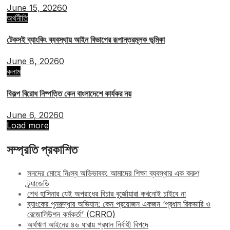
June 15, 2026
0
অর্থনীতি
টেকসই ব্যাংকিং ব্যবস্থায় আইন বিভাগের রূপান্তরমূলক ভূমিকা
June 8, 2026
0
কলাম
বিকল্প বিরোধ নিষ্পত্তি কেন বাংলাদেশে কার্যকর নয়
June 6, 2026
0
Load more
সম্প্রতি প্রকাশিত
সনদের মোহে নিঃস্ব অভিভাবক: আমাদের শিক্ষা ব্যবস্থার এক করুণ
ট্র্যাজেডি
শেখ হাসিনার যেই অপরাধের বিচার বুর্জোয়ারা কখনোই চাইবে না
ব্যাংকের পুনরুদ্ধার অভিযান: কেন প্রয়োজন একজন ‘প্রধান রিকভারি ও
রেজোলিউশন কর্মকর্তা’ (CRRO)
অর্থঋণ আইনের ৪৬ ধারায় প্রধান নির্বাহী বিপদে