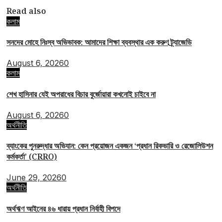
Read also
কলাম
সনদের মোহে নিঃস্ব অভিভাবক: আমাদের শিক্ষা ব্যবস্থার এক করুণ ট্র্যাজেডি
August 6, 2026
0
কলাম
শেখ হাসিনার যেই অপরাধের বিচার বুর্জোয়ারা কখনোই চাইবে না
August 6, 2026
0
অর্থনীতি
ব্যাংকের পুনরুদ্ধার অভিযান: কেন প্রয়োজন একজন ‘প্রধান রিকভারি ও রেজোলিউশন
কর্মকর্তা’ (CRRO)
June 29, 2026
0
অর্থনীতি
অর্থঋণ আইনের ৪৬ ধারায় প্রধান নির্বাহী বিপদে