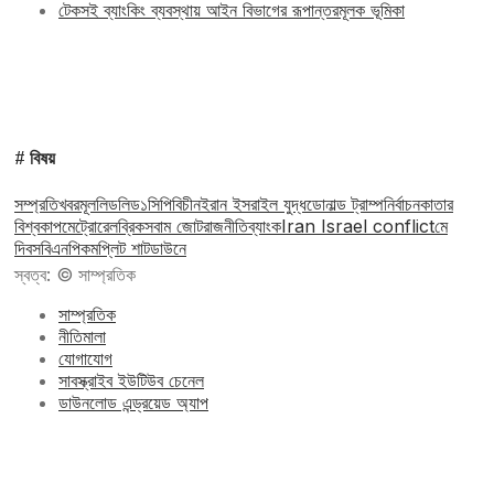
টেকসই ব্যাংকিং ব্যবস্থায় আইন বিভাগের রূপান্তরমূলক ভূমিকা
# বিষয়
সম্প্রতি
খবর
মূল
লিড
লিড১
সিপিবি
চীন
ইরান ইসরাইল যুদ্ধ
ডোনাল্ড ট্রাম্প
নির্বাচন
কাতার
বিশ্বকাপ
মেট্রোরেল
ব্রিকস
বাম জোট
রাজনীতি
ব্যাংক
Iran Israel conflict
মে
দিবস
বিএনপি
কমপ্লিট শাটডাউনে
স্বত্ব: © সাম্প্রতিক
সাম্প্রতিক
নীতিমালা
যোগাযোগ
সাবস্ক্রাইব ইউটিউব চেনেল
ডাউনলোড এন্ড্রয়েড অ্যাপ