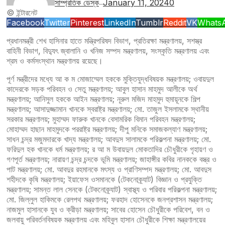
সাম্প্রতিক ডেস্ক
January 11, 2024
0
—
© ইন্টারনেট
Facebook
Twitter
Pinterest
LinkedIn
Tumblr
Reddit
VK
Whats
প্রধানমন্ত্রী শেখ হাসিনার হাতে মন্ত্রিপরিষদ বিভাগ, প্রতিরক্ষা মন্ত্রণালয়, সশস্ত্র
বাহিনী বিভাগ, বিদ্যুৎ জ্বালানি ও খনিজ সম্পদ মন্ত্রণালয়, সংস্কৃতি মন্ত্রণালয় এবং
শ্রম ও কর্মসংস্থান মন্ত্রণালয় রয়েছে।
পূর্ণ মন্ত্রীদের মধ্যে আ ক ম মোজাম্মেল হককে মুক্তিযুদ্ধবিষয়ক মন্ত্রণালয়; ওবায়দুল
কাদেরকে সড়ক পরিবহন ও সেতু মন্ত্রণালয়; আবুল হাসান মাহমুদ আলীকে অর্থ
মন্ত্রণালয়; আনিসুল হককে আইন মন্ত্রণালয়; নূরুল মজিদ মাহমুদ হুমায়ূনকে শিল্প
মন্ত্রণালয়; আসাদুজ্জামান খানকে স্বরাষ্ট্র মন্ত্রণালয়; মো. তাজুল ইসলামকে স্থানীয়
সরকার মন্ত্রণালয়; মুহাম্মদ ফারুক খানকে বেসামরিক বিমান পরিবহন মন্ত্রণালয়;
মোহাম্মদ হাছান মাহমুদকে পররাষ্ট্র মন্ত্রণালয়; দীপু মনিকে সমাজকল্যাণ মন্ত্রণালয়;
সাধন চন্দ্র মজুমদারকে খাদ্য মন্ত্রণালয়; আবদুস সালামকে পরিকল্পনা মন্ত্রণালয়; মো.
ফরিদুল হক খানকে ধর্ম মন্ত্রণালয়; র আ ম উবায়দুল মোকতাদির চৌধুরীকে গৃহায়ণ ও
গণপূর্ত মন্ত্রণালয়; নারায়ণ চন্দ্র চন্দকে ভূমি মন্ত্রণালয়; জাহাঙ্গীর কবির নানককে বস্ত্র ও
পাট মন্ত্রণালয়; মো. আবদুর রহমানকে মৎস্য ও প্রাণিসম্পদ মন্ত্রণালয়; মো. আবদুস
শহীদকে কৃষি মন্ত্রণালয়; ইয়াফেস ওসমানকে (টেকনোক্র্যাট) বিজ্ঞান ও প্রযুক্তি
মন্ত্রণালয়; সামন্ত লাল সেনকে (টেকনোক্র্যাট) স্বাস্থ্য ও পরিবার পরিকল্পনা মন্ত্রণালয়;
মো. জিল্লুল হাকিমকে রেলপথ মন্ত্রণালয়; ফরহাদ হোসেনকে জনপ্রশাসন মন্ত্রণালয়;
নাজমুল হাসানকে যুব ও ক্রীড়া মন্ত্রণালয়; সাবের হোসেন চৌধুরীকে পরিবেশ, বন ও
জলবায়ু পরিবর্তনবিষয়ক মন্ত্রণালয় এবং মহিবুল হাসান চৌধুরীকে শিক্ষা মন্ত্রণালয়ের