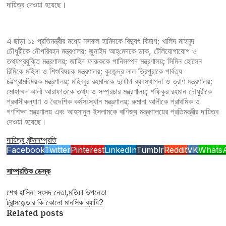
দায়িত্ব দেওয়া হয়েছে।
এ ছাড়া ১১ প্রতিমন্ত্রীর মধ্যে নসরুল হামিদকে বিদ্যুৎ বিভাগ; খালিদ মাহমুদ
চৌধুরীকে নৌপরিবহন মন্ত্রণালয়; জুনাইদ আহ্‌মেদকে ডাক, টেলিযোগাযোগ ও
তথ্যপ্রযুক্তি মন্ত্রণালয়; জাহিদ ফারুককে পানিসম্পদ মন্ত্রণালয়; সিমিন হোসেন
রিমিকে মহিলা ও শিশুবিষয়ক মন্ত্রণালয়; কুজেন্দ্র লাল ত্রিপুরাকে পার্বত্য
চট্টগ্রামবিষয়ক মন্ত্রণালয়; মহিববুর রহমানকে দুর্যোগ ব্যবস্থাপনা ও ত্রাণ মন্ত্রণালয়;
মোহাম্মদ আলী আরাফাতকে তথ্য ও সম্প্রচার মন্ত্রণালয়; শফিকুর রহমান চৌধুরীকে
প্রবাসীকল্যাণ ও বৈদেশিক কর্মসংস্থান মন্ত্রণালয়; রুমানা আলীকে প্রাথমিক ও
গণশিক্ষা মন্ত্রণালয় এবং আহসানুল ইসলামকে বাণিজ্য মন্ত্রণালয়ের প্রতিমন্ত্রীর দায়িত্ব
দেওয়া হয়েছে।
দায়িত্ব বন্টন
সম্প্রতি
Facebook
Twitter
Pinterest
LinkedIn
Tumblr
Reddit
VK
Whats
সাম্প্রতিক ডেস্ক
শেখ হাসিনা সংসদ নেতা,মতিয়া উপনেতা
ট্রান্সজেন্ডার কি কোনো মানসিক ব্যাধি?
Related posts