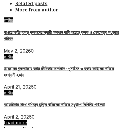
Related posts
More from author
জাতীয়
হাওরে ক্ষতিগ্রস্ত কৃষকদের স্থায়ী সমাধান দাবি করেছে কৃষক ও ক্ষেতমজুর সংগ্রাম
পরিষদ
May 2, 2026
0
জাতীয়
উচ্ছেদের বুলডোজার বনাম জীবিকার আর্তনাদ : পুনর্বাসন ও হকার আইনের দাবিতে
সংগ্রামী হকার
April 21, 2026
0
জাতীয়
আমেরিকার সাথে বাণিজ্য চুক্তি বাতিলের দাবিতে মধুবাগে সিপিবির পথসভা
April 2, 2026
0
Load more