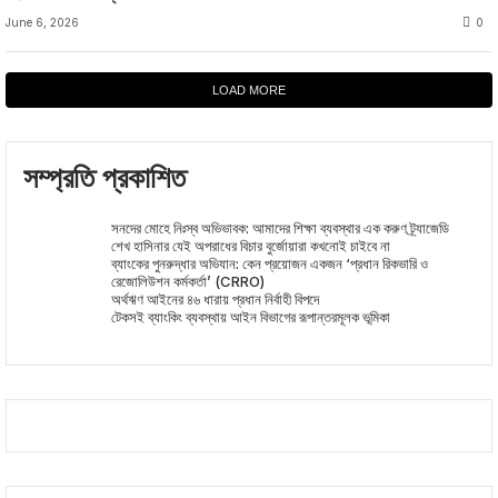
June 6, 2026
0
LOAD MORE
সম্প্রতি প্রকাশিত
সনদের মোহে নিঃস্ব অভিভাবক: আমাদের শিক্ষা ব্যবস্থার এক করুণ ট্র্যাজেডি
শেখ হাসিনার যেই অপরাধের বিচার বুর্জোয়ারা কখনোই চাইবে না
ব্যাংকের পুনরুদ্ধার অভিযান: কেন প্রয়োজন একজন ‘প্রধান রিকভারি ও
রেজোলিউশন কর্মকর্তা’ (CRRO)
অর্থঋণ আইনের ৪৬ ধারায় প্রধান নির্বাহী বিপদে
টেকসই ব্যাংকিং ব্যবস্থায় আইন বিভাগের রূপান্তরমূলক ভূমিকা