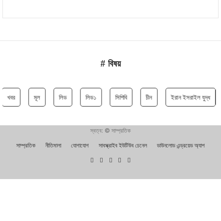
# বিষয়
খবর
মূল
লিড
লিড১
সিপিবি
চীন
ইরান ইসরাইল যুদ্ধ
স্বত্ব: © সাম্প্রতিক
সাম্প্রতিক
নীতিমালা
যোগাযোগ
সাবস্ক্রাইব ইউটিউব চেনেল
ডাউনলোড এন্ড্রয়েড অ্যাপ