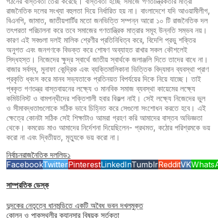
গঠনের বাস্তবতা তৈরী করেছে। বাস্তবতা হচ্ছে সমাজে গণতান্ত্রিকতার মাত্রা
রাজনৈতিক দলের সংখ্যা বহুলতা দিয়ে নির্ধারিত হয় না। বাংলাদেশে যদি আওয়ামীলীগ,
বিএনপি, জামাত, জাতীয়পার্টির মতো জনভিত্তি সম্পন্ন আরো ১০ টি রাজনৈতিক দল
তৎপরতা পরিচালনা করে তবে সমাজের গণতান্ত্রিক মাত্রার সমূহ উন্নতি সম্ভব নয়।
কারণ এই সবগুলা দলই মালিক শ্রেণীর প্রতিনিধিত্ব করে, বিদেশি প্রভু শক্তির
অনুগত এবং জনগণকে বিভক্ত করে শোষণ অব্যাহত রাখার সকল কৌশলেই
সিদ্ধহস্ত। নিজেদের ক্ষুদ্র স্বার্থে জাতীয় স্বার্থকে জলাঞ্জলি দিতে তাদের বাধে না।
বাজার সর্বস্ব, মুনাফা কেন্দ্রিক এবং ব্যক্তিমালিকানা ভিত্তিক বিদ্যমান ব্যবস্থা প্রাণ
প্রকৃতি ধ্বংস করে মানব সভ্যতাকে প্রতিনয়ত বিপর্যয়ের দিকে নিয়ে যাচ্ছে। তাই
প্ৰকৃত গণতন্ত্র বাস্তবায়নের লক্ষ্যে ও মানবিক সমাজ ব্যবস্থা কায়েমের লক্ষ্যে
কমিউনিস্ট ও বামপন্থীদের শক্তিশালী হবার বিকল্প নাই। সেই লক্ষ্যে নিজেদের ভুল
ও সীমাবদ্ধতাগুলোকে সঠিক ভাবে চিহ্নিত করে সেগুলো সংশোধন করতে হবে। এই
ক্ষেত্রে কোনটা সঠিক সেই শিক্ষাটাও আমরা গ্রহণ করি আমাদের বাস্তব অভিজ্ঞতা
থেকে। কমরেড মাও আমাদের নির্দেশনা দিয়েছিলেন- প্রথমত, কঠোর পরিশ্রমকে ভয়
করো না এবং দ্বিতীয়ত, মৃত্যুকে ভয় করো না।
নির্বাচন
রাজনৈতিক দল
লিড১
Facebook
Twitter
Pinterest
LinkedIn
Tumblr
Reddit
VK
Whats
সাম্প্রতিক ডেস্ক
দুদকের নেতৃত্বে ধানমন্ডিতে একটি অবৈধ ভবন দখলমুক্ত
কোলন ও পাকস্থলীর ক্যানসার বিষয়ক সর্তকতা