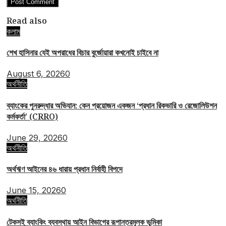
Read also
কলাম
শেখ হাসিনার যেই অপরাধের বিচার বুর্জোয়ারা কখনোই চাইবে না
August 6, 2026
0
অর্থনীতি
ব্যাংকের পুনরুদ্ধার অভিযান: কেন প্রয়োজন একজন ‘প্রধান রিকভারি ও রেজোলিউশন
কর্মকর্তা’ (CRRO)
June 29, 2026
0
অর্থনীতি
অর্থঋণ আইনের ৪৬ ধারায় প্রধান নির্বাহী বিপদে
June 15, 2026
0
অর্থনীতি
টেকসই ব্যাংকিং ব্যবস্থায় আইন বিভাগের রূপান্তরমূলক ভূমিকা