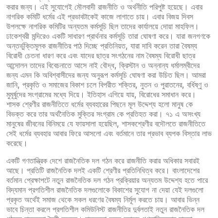
করার জন্য। এই সুযোগেই মৌলবাদী রাজনীতি ও অর্থনীতি পরিপুষ্ট হয়েছে। এবার
নাগরিক কমিটি ধর্মের এই প্রভাবটাকেই কাজে লাগাতে চায়। এবার বিজয় দিবস
উপলক্ষে নাগরিক কমিটির অন্যতম কর্মসূচি ছিল তাদের কার্যালয়ে দোয়া মাহফিল।
ঢাকেশ্বরী মন্দিরেও একটি সাধারণ প্রার্থনার কর্মসূচি তারা ঘোষণা করে। যারা জনগণকে
অন্তর্ভুক্তিমূলক রাজনীতির পাঠ দিচ্ছে প্রতিনিয়ত, যারা দাবি করেন তারা বৈষম্য
বিরোধী চেতনা ধারণ করে এবং যাদের ছাত্র সংগঠনের নাম বৈষম্য বিরোধী ছাত্র
আন্দোলন তাদের বিবেচনাতে আসে নাই বৌদ্ধ, ক্রিস্টান ও অন্নান্য ধর্মালম্বীদের
জন্য এমন কি অবিশ্বাসীদের জন্য অনুরূপ কর্মসূচি ঘোষণা করা উচিত ছিল। আমরা
জানি, প্রকৃতি ও সমাজের বিকাশ চলে বিপরীত শক্তির, নুতন ও পুরাতনের, বর্ধিষ্ণু ও
মুমূর্ষুদের সংগ্রামের মধ্যে দিয়ে। ইতিহাস এগিয়ে যায়, বিরোধের সমাধান করে।
শাসক শ্রেণীর রাজনীতিতে ধর্মের ব্যবহারের পিছনে মূল উদ্দেশ্য হলো মানুষ কে
বিভক্ত করে তার অর্থনৈতিক মুক্তির সংগ্রাম কে প্রতিহত করা। ৭১ এ অসংখ্য
মানুষের জীবনের বিনিময়ে যে ফায়সালা হয়েছিল, শাসকশ্রেণীর বদৌলতে রাজনীতিতে
সেই ধর্মের ব্যবহার আবার ফিরে আসলো এবং বর্তমানে তার প্রভাব ব্যপক বিস্তার লাভ
করেছে।
একটি গণতান্ত্রিক দেশে রাজনৈতিক দল গঠন করে রাজনীতি করার অধিকার সবারই
আছে। প্রতিটি রাজনৈতিক দলই একটি শ্রেণীর প্রতিনিধিত্ব করে। বাংলাদেশের
বর্তমান প্রেক্ষাপটে নতুন রাজনৈতিক দল গঠন প্রক্রিয়ার অন্যতম উদ্দেশ্য হতে পারে
বিদ্যমান প্রগতিশীল রাজনৈতিক দলগুলোকে বিকাশের সুযোগ না দেয়া যেই দলগুলো
প্রকৃত অর্থেই সমাজ থেকে সকল ধরণের বৈষম্য নির্মূল করতে চায়। আবার ভিন্ন
ভাবে চিন্তা করলে প্রগতিশীল কমিউনিস্ট রাজনীতির দুর্বলতাই নতুন রাজনৈতিক দল