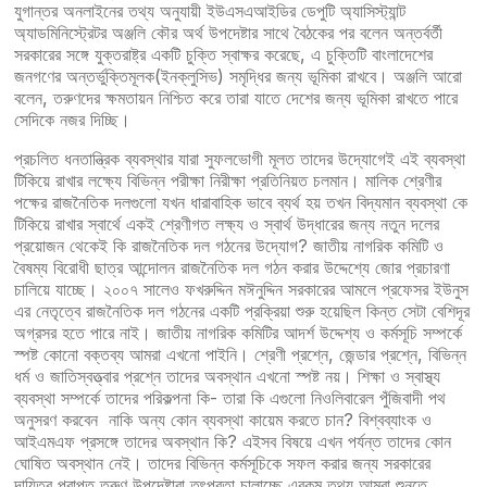
যুগান্তর অনলাইনের তথ্য অনুযায়ী ইউএসএআইডির ডেপুটি অ্যাসিস্ট্যান্ট
অ্যাডমিনিস্ট্রেটর অঞ্জলি কৌর অর্থ উপদেষ্টার সাথে বৈঠকের পর বলেন অন্তর্বর্তী
সরকারের সঙ্গে যুক্তরাষ্ট্র একটি চুক্তি স্বাক্ষর করেছে, এ চুক্তিটি বাংলাদেশের
জনগণের অন্তর্ভুক্তিমূলক(ইনক্লুসিভ) সমৃদ্ধির জন্য ভূমিকা রাখবে। অঞ্জলি আরো
বলেন, তরুণদের ক্ষমতায়ন নিশ্চিত করে তারা যাতে দেশের জন্য ভূমিকা রাখতে পারে
সেদিকে নজর দিচ্ছি।
প্রচলিত ধনতান্ত্রিক ব্যবস্থার যারা সুফলভোগী মূলত তাদের উদ্যোগেই এই ব্যবস্থা
টিকিয়ে রাখার লক্ষ্যে বিভিন্ন পরীক্ষা নিরীক্ষা প্রতিনিয়ত চলমান। মালিক শ্রেণীর
পক্ষের রাজনৈতিক দলগুলো যখন ধারাবাহিক ভাবে ব্যর্থ হয় তখন বিদ্যমান ব্যবস্থা কে
টিকিয়ে রাখার স্বার্থে একই শ্রেণীগত লক্ষ্য ও স্বার্থ উদ্ধারের জন্য নতুন দলের
প্রয়োজন থেকেই কি রাজনৈতিক দল গঠনের উদ্যোগ? জাতীয় নাগরিক কমিটি ও
বৈষম্য বিরোধী ছাত্র আন্দোলন রাজনৈতিক দল গঠন করার উদ্দেশ্যে জোর প্রচারণা
চালিয়ে যাচ্ছে। ২০০৭ সালেও ফখরুদ্দিন মঈনুদ্দিন সরকারের আমলে প্রফেসর ইউনুস
এর নেতৃত্বে রাজনৈতিক দল গঠনের একটি প্রক্রিয়া শুরু হয়েছিল কিন্ত সেটা বেশিদূর
অগ্রসর হতে পারে নাই। জাতীয় নাগরিক কমিটির আদর্শ উদ্দেশ্য ও কর্মসূচি সম্পর্কে
স্পষ্ট কোনো বক্তব্য আমরা এখনো পাইনি। শ্রেণী প্রশ্নে, জেন্ডার প্রশ্নে, বিভিন্ন
ধর্ম ও জাতিস্বত্ত্বার প্রশ্নে তাদের অবস্থান এখনো স্পষ্ট নয়। শিক্ষা ও স্বাস্থ্য
ব্যবস্থা সম্পর্কে তাদের পরিকল্পনা কি- তারা কি এগুলো নিওলিবারেল পুঁজিবাদী পথ
অনুসরণ করবেন নাকি অন্য কোন ব্যবস্থা কায়েম করতে চান? বিশ্বব্যাংক ও
আইএমএফ প্রসঙ্গে তাদের অবস্থান কি? এইসব বিষয়ে এখন পর্যন্ত তাদের কোন
ঘোষিত অবস্থান নেই। তাদের বিভিন্ন কর্মসূচিকে সফল করার জন্য সরকারের
দায়িত্ব প্রাপ্ত তরুণ উপদেষ্টারা তৎপরতা চালাচ্ছে এরকম তথ্য আমরা শুনতে