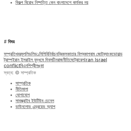
বিকল্প বিরোধ নিষ্পত্তি কেন বাংলাদেশে কার্যকর নয়
# বিষয়
সম্প্রতি
খবর
মূল
লিড
লিড১
সিপিবি
নির্বাচন
ব্রিকস
কাতার বিশ্বকাপ
বাম জোট
ব্যাংক
ডোনাল্ড
ট্রাম্প
ইরান ইসরাইল যুদ্ধ
মে দিবস
চীন
রাজনীতি
মেট্রোরেল
Iran Israel
conflict
বিএনপি
শ্রীলঙ্কা
স্বত্ব: © সাম্প্রতিক
সাম্প্রতিক
নীতিমালা
যোগাযোগ
সাবস্ক্রাইব ইউটিউব চেনেল
ডাউনলোড এন্ড্রয়েড অ্যাপ