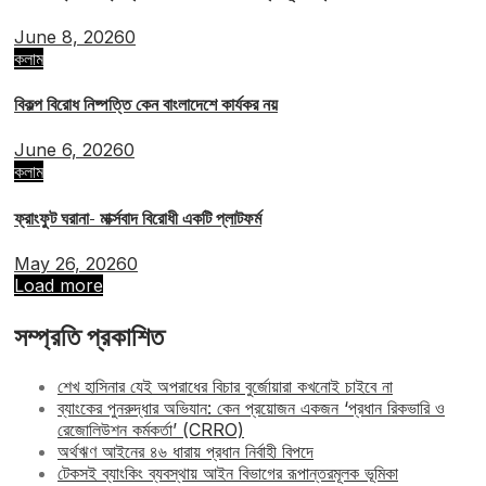
June 8, 2026
0
কলাম
বিকল্প বিরোধ নিষ্পত্তি কেন বাংলাদেশে কার্যকর নয়
June 6, 2026
0
কলাম
ফ্রাংফুট ঘরানা- মার্ক্সবাদ বিরোধী একটি প্লাটফর্ম
May 26, 2026
0
Load more
সম্প্রতি প্রকাশিত
শেখ হাসিনার যেই অপরাধের বিচার বুর্জোয়ারা কখনোই চাইবে না
ব্যাংকের পুনরুদ্ধার অভিযান: কেন প্রয়োজন একজন ‘প্রধান রিকভারি ও
রেজোলিউশন কর্মকর্তা’ (CRRO)
অর্থঋণ আইনের ৪৬ ধারায় প্রধান নির্বাহী বিপদে
টেকসই ব্যাংকিং ব্যবস্থায় আইন বিভাগের রূপান্তরমূলক ভূমিকা