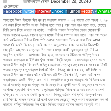
সাম্প্রতিক ডেস্ক
December 28, 2024
0
—
© ইন্টারনেট
Facebook
Twitter
Pinterest
LinkedIn
Tumblr
Reddit
VK
Whats
অবশেষে বিজয় দিবসের দিন প্রধান উপদেষ্টা বললেন ২০২৫ সালের শেষ অথবা ২০২৬
এর শুরুর দিকে জাতীয় সংসদ নির্বাচন হতে পারে। তার মানে নাও হতে পারে, যেহেতু
তিনি জোর দিয়ে বলছেন না হবেই। পরদিনই প্রধান উপদেষ্টার প্রেস সেক্রেটারি
আবার বললেন ২০২৬ সালের জুনের মধ্যে নির্বাচন সম্পন্ন হয়ে যাবে। চার মাস পরেও
কর্তা ব্যক্তিদের নির্বাচন নিয়ে স্পষ্ট কোনো রোডম্যাপ দিতে না পারা নিয়ে আমরা
অনেকেই যথেষ্ট বিরক্ত। নব্বই এর গণ অভ্যুত্থানের পর তৎকালীন বিচারপতি
সাহাবুদ্দিন আহমেদের নেতৃত্বে তিন মাসের মধ্যে একটি তুলনামূলক সুষ্ঠ নির্বাচন
অনুষ্ঠিত হয়েছিল । আশংকার বিষয় হচ্ছে বাংলাদেশের ইতিহাসে শান্তিপূর্ণভাবে
ক্ষমতার হস্তান্তরের ইতিহাস খুঁজে পাওয়া কিছুটা দুষ্কর। কেবলমাত্র ২০০১ সালে
আওয়ামীলীগ কর্তৃক বিচারপতি লতিফুর রহমানের নেতৃত্বে তত্বাবধায়ক সরকারের নিকট
ক্ষমতা হস্তান্তর তুলনামূলক নির্ঝঞ্জাট ছিল। কিন্তু ধারণা করা হয়, ওই নির্বাচনে
আওয়ামীলীগ এর পরাজয় ঘটবে এটা আওয়ামীলীগ টের পায় নি, নয়তো ওই ক্ষমতা
হস্তান্তরও এতটা নির্বিগ্ন হতো না। সহস্রাধিক মানুষের আত্মত্যাগের বিনিময়ে এবং
আরো অসংখ্য মানুষের পঙ্গুত্ব বরণের মধ্যে দিয়ে জুলাই আগস্ট অভ্যুত্থানের ফলে
আমাদের প্রত্যাশা ছিল ক্ষমতা হস্তান্তর প্রক্রিয়া নিয়ে যাতে আর কোনো ঝামেলা
ভবিষ্যতে না হয় তার একটা সুরাহা হবে। কিন্তু বর্তমান পরিস্থিতি বিশ্লেষণ করে
যেই বিষয়টি সামনে আসছে তা হলো তরুণদের নেতৃত্বে নতুন একটি রাজনৈতিক দল না
দাঁড়ানো পর্যন্ত নির্বাচনের দিন তারিখ নিশ্চিত করতে বর্তমান সরকার আগ্রহী নয়।