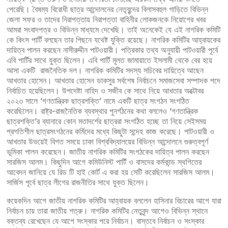
পেরেছি। বৈষম্য বিরোধী ছাত্র আন্দোলনের নেতৃবৃন্দের বিলাসবহুল গাড়িতে বিভিন্ন
জেলা সফর ও তাদের নিরাপত্তায় নিরাপত্তা বাহিনীর লোকজনকে নিয়োগের খবর
আমরা সংবাদপত্র ও বিভিন্ন মাধ্যমে দেখেছি। তাই অনেকেই যে এই নাগরিক কমিটি
কে কিংস পার্টি বলছেন তার পিছনে যথেষ্ট যুক্তি রয়েছে। নাগরিক কমিটির আহ্বায়কের
দায়িত্ব পালন করছেন নাসীরুদ্দীন পাটওয়ারী। পত্রিকার তথ্য অনুযায়ী পাটওয়ারী পূর্বে
এবি পার্টির সাথে যুক্ত ছিলেন। এবি পার্টি মূলত জামায়াতে ইসলামী থেকে বের হয়ে
আসা একটি রাজনৈতিক দল। নাগরিক কমিটির সদস্য সচিবের দায়িত্বে আছেন
আখতার হোসেন। আখতার হোসেন ডাকসুর সর্বশেষ নির্বাচনে সমাজসেবা সম্পাদক পদে
নির্বাচিত হয়েছিলেন। উপদেষ্টা নাহিদ ও সজীব কে সাথে নিয়ে আখতার অক্টোবর
২০২৩ সালে ‘গণতান্ত্রিক ছাত্রশক্তি’ নামে একটি ছাত্র সংগঠন সংগঠিত
করেছিলেন। রাষ্ট্র-রাজনৈতিক ব্যবস্থার পুনর্গঠনের কথা বললেও ‘গণতান্ত্রিক
ছাত্রশক্তি’র ব্যানারে কোন মতাদর্শের ছাত্ররা সংগঠিত হচ্ছে তা নিয়ে সেইসময়
প্রগতিশীল ছাত্রসংগঠনের কর্মিদের মধ্যে কিছুটা সন্দেহ কাজ করেছে। পাটওয়ারী ও
আখতার উভয়েই বিগত সময়ে ঢাকা বিশ্ববিদ্যালয়ের বিভিন্ন আন্দোলনে গুরুত্বপূর্ণ
ভূমিকা পালন করেছেন। জাতীয় নাগরিক কমিটির সংগঠকের দায়িত্ব পালন করছেন
সারজিস আলম। কিছুদিন আগে কমিউনিস্ট পার্টি ও বাসদের কর্মকান্ড স্থগিতের
আবেদন জানিয়ে যে রিড টি হাই কোর্ট এ করা হয় সেটি করেছিলেন সারজিস আলম।
সার্জিস পূর্বে ছাত্র লীগের রাজনীতির সাথে যুক্ত ছিলেন।
কয়েকদিন আগে জাতীয় নাগরিক কমিটির আহ্বায়ক বললেন হাসিনার বিচারের আগে যারা
নির্বাচন চায় তারা জাতীয় শত্রু। নাগরিক কমিটির নেতৃবৃন্দ আগেও বিভিন্ন স্থানে
বক্তব্য রেখেছেন যে আগে সংস্কার পরে নির্বাচন। বাস্তবে নির্বাচন ও সংস্কার