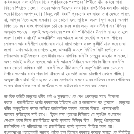
কার্যক্রমকে এবং হাসিনার বিচার প্রক্রিয়াকে পরস্পরের বিপরীতে দাঁড় করিয়ে তারা
নির্বাচন পিছাতে চাচ্ছে। তাদের আসল উদ্দেশ্য সময় নিয়ে রাজনৈতিক দল দাঁড় করিয়ে
পরে নির্বাচনে অংশগ্রহণ। কিন্তু এই বিষয়টি প্রকাশের সৎ সাহস তারা দেখতে পারছে
না, আশ্রয় নিতে হচ্ছে ছলনার। যে কোনো ছলচাতুরিকে জনগণ ঘৃণা করে। জনগণ
বিগত ১৬ বছর যাবৎ গণতান্ত্রিক চর্চা কে রুদ্ধ করার জন্য আওয়ামীলীগ এর বিভিন্ন
অজুহাত শুনেছে। জুলাই অভ্যুত্থানের পরও যদি পরিস্থিতির উন্নতি না হয় তাহলে
জনগণ কোথায় যাবে? আওয়ামীলীগ এর আমলে আমরা দেখেছি জামায়াত শিবিরের
লোকজন আওয়ামীলীগে যোগদেয়ার সাথে সাথে তাদের সকল কুকীর্তি মাফ করে দেয়া
হতো। এখন আমাদের দেখতে হচ্ছে আওয়ামী আমলে নির্বাচিত সিটি কর্পোরেশন ও
পৌরসভার কাউন্সিলরদের দলে টানার জন্য নাগরিক কমিটির নেতৃবৃন্দ আহ্বান জানাচ্ছে।
অথচ তারাই অতীতে বলেছে আওয়ামী আমলে নির্বাচনে অংশগ্রণকারীদের রাজনীতি
করার কোনো অধিকার নাই। রাজনীতিতে নীতিআদর্শের অনুপস্থিতি এবং যেনতেন
উপায়ে ক্ষমতায় যাবার প্রবণতা থাকলে যা হয় তাই আমরা চারপাশে দেখতে পাচ্ছি।
অভ্যুত্থানে যারা শহীদ হলেন তাদের স্বপ্নসাধ বাস্তবায়নের দায়িত্ব কেবল শোষিতের
পক্ষের রাজনৈতিক দল বা সংগঠনর পক্ষে যথাযথভাবে পালন করা সম্ভব।
নাগরিক কমিটি মানুষের ধর্মীয় চর্চা ও মুল্যবোধ কে বেশ গুরুত্বের সাথে বিবেচনা
করছে। রাজনীতিতে ধর্মের ব্যবহারের ইতিহাস এই উপমহাদেশে বহু পুরোনো। মানুষের
ধর্মীয় অনুভূতিকে কাজে লাগিয়ে রাজনৈতিক ফায়দা তোলার বিষয়ে শাসকশ্রেণী
বরাবরই কৃতিত্বের দাবি রাখে। ত্রিশ লক্ষ প্রাণের বিনিময়ে যে স্বাধীন বাংলাদেশ
সেখানে শুরুর দিকে রাজনীতিতে ধর্মের ব্যবহার নিষিদ্ধ ছিল। কিন্তু পঁচাত্তরের
রাজনৈতিক পট পরিবর্তনের পর রাজনীতিতে ধর্মের ব্যবহার ফিরিয়ে আনা হয়।
বাংলাদেশের প্রত্যেকটি সরকার ধর্মকে ঢাল হিসেবে ব্যবহার করেছে ক্ষমতা কে দীর্ঘায়িত