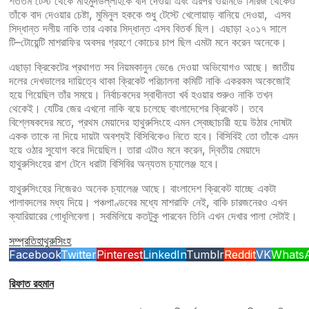
শততম টেস্ট থেকে মাহমুদউল্লাহকে বাদ দেওয়া এবং এরপর ওয়ানডে সিরিজ থেকেও
তাঁকে বাদ দেওয়ার চেষ্টা, মুমিনুল হককে শুধু টেস্টে খেলোয়াড় বানিয়ে দেওয়া, এসব
সিদ্ধান্ত দলীয় নাকি তার একার সিদ্ধান্ত এসব বিতর্ক ছিল। এছাড়া ২০১৭ সালে
টি–টোয়েন্টি মাশরাফির অবসর গ্রহণে কোচের চাপ ছিল এমটা মনে করেন অনেকে।
এছাড়া ক্রিকেটের প্রথাগত সব নিয়মকানুন ভেঙে দেওয়া অভিযোগও আছে। জাতীয়
দলের দেখভালের দায়িত্বে থাকা ক্রিকেট পরিচালনা কমিটি নাকি একরকম অকেজোই
হয়ে গিয়েছিল তাঁর সময়ে। নির্বাচকদের স্বাধীনতা খর্ব হওয়ার শুরুও নাকি তখন
থেকেই। যেটির জের এখনো নাকি বয়ে চলেছে বাংলাদেশের ক্রিকেট। তবে
বিশ্লেষকদের মতে, প্রথম মেয়াদের হাথুরুসিংহে এমন স্বেচ্ছাচারী হয়ে উঠার দোষটা
একক তাকে না দিয়ে দায়টা অবশ্যই বিসিবিকেও নিতে হবে। বিসিবিই তো তাঁকে এমন
হয়ে ওঠার সুযোগ করে দিয়েছিল। তারা এটাও মনে করেন, দ্বিতীয় মেয়াদে
হাথুরুসিংহের রাশ টেনে ধরাটা বিসিবির অন্যতম চ্যালেঞ্জ হবে।
হাথুরুসিংহের নিজেরও অনেক চ্যালেঞ্জ আছে। বাংলাদেশ ক্রিকেট যাচ্ছে একটা
পালাবদলের মধ্য দিয়ে। পঞ্চপাণ্ডবের মধ্যে মাশরাফি নেই, বাকি চারজনেরও এখন
ক্যারিয়ারের গোধূলিবেলা। সবমিলিয়ে কতটুকু পারবেন তিনি এখন দেখার পালা সেটাই।
সম্প্রতি
হাথুরুসিংহ
Facebook
Twitter
Pinterest
LinkedIn
Tumblr
Reddit
VK
Whats
রিফাত রহমান