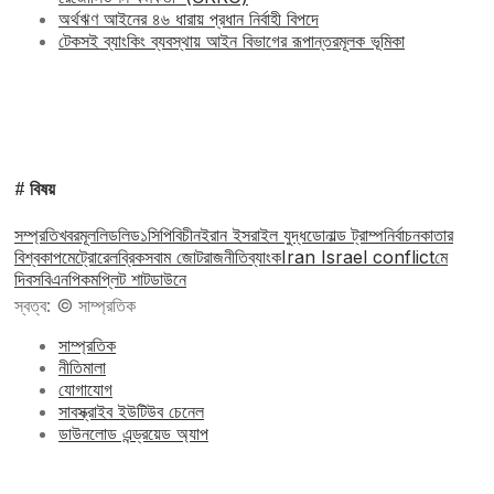
অর্থঋণ আইনের ৪৬ ধারায় প্রধান নির্বাহী বিপদে
টেকসই ব্যাংকিং ব্যবস্থায় আইন বিভাগের রূপান্তরমূলক ভূমিকা
# বিষয়
সম্প্রতি
খবর
মূল
লিড
লিড১
সিপিবি
চীন
ইরান ইসরাইল যুদ্ধ
ডোনাল্ড ট্রাম্প
নির্বাচন
কাতার
বিশ্বকাপ
মেট্রোরেল
ব্রিকস
বাম জোট
রাজনীতি
ব্যাংক
Iran Israel conflict
মে
দিবস
বিএনপি
কমপ্লিট শাটডাউনে
স্বত্ব: © সাম্প্রতিক
সাম্প্রতিক
নীতিমালা
যোগাযোগ
সাবস্ক্রাইব ইউটিউব চেনেল
ডাউনলোড এন্ড্রয়েড অ্যাপ