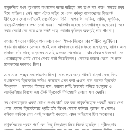
হাথুরুসিংহ যখন প্রথমবার বাংলাদেশ দলের দায়িত্ব নেয় তখন দল খারাপ সময়ের মধ্য
দিয়ে যাচ্ছিল। সেই সাথে এটাও সত্যি যে এখন পর্যন্ত বাংলাদেশের ক্রিকেট
ইতিহাসের সেরা দলটাকেই পেয়েছিলেন তিনি। মাশরাফি, সাকিব, তামিম, মুশফিক,
মাহমুদউল্লাহদের তখন সেরা সময়। আবির্ভাব হয়েছে মোস্তাফিজুর রহমানের। তবে
সবার সেরাটা বের করে এনে দলটা গড়ে তোলার কৃতিত্ব অবশ্যই তার পাওনা।
বাংলাদেশ দলের দায়িত্ব পালনকালে কড়া শিক্ষক হিসেবে তার পরিচিত জুটেছিল।
প্রথমবার দায়িত্ব নেওয়ার পরেই এক সাক্ষাৎকারে হাথুরুসিংহে বলেছিলেন, ‌সাকিব আল
হাসানও তাঁর কাছে অন্যদের মতোই একজন খেলোয়াড়।’ যার মাধ্যমে শুরুতেই সব
খেলোয়াড়কে একই চোখে দেখার বার্তা দিয়েছিলেন। কোচের জায়গা থেকে সে রকম
মনোভাবের দরকারও ছিল।
তবে সঙ্গে প্রচুর সমালোচনাও ছিল। সাফল্যের জন্য শর্টকাট রাস্তা বেছে নিয়ে
বাংলাদেশের ক্রিকেটের ক্ষতিও করেছেন এমন কথা এখনো বলে অনেক ক্রিকেট
বিশ্লেষক। উদাহরণ হিসেরে বলে, ভয়াবহ টার্নিং উইকেট বানিয়ে ইংল্যান্ড ও
অস্ট্রেলিয়ার বিপক্ষে জয় টেস্ট ক্রিকেটে দীর্ঘমেয়াদি কোনো ফল দেয়নি।
সব খেলোয়াড়কে একই চোখে দেখার বার্তা শুরু করা হাথুরুসিংহকে পরবর্তী সময়ে দেখা
গেছে কোনো ক্রিকেটারের প্রতি তাঁর বিশেষ কোনো দুর্বলতা প্রকাশ না পেলেও
কাউকে কাউকে যেন একটু অপছন্দই করতেন, এমন অভিযোগ ছিল অনেকের।
হাথুরুসিংহের প্রথম পর্বে বেশ কিছু সিদ্ধান্ত নিয়ে বিতর্ক হয়েছিল। শ্রীলঙ্কায়