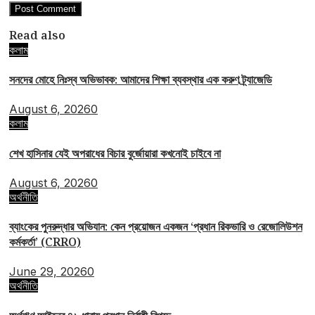
Read also
কলাম
সনদের মোহে নিঃস্ব অভিভাবক: আমাদের শিক্ষা ব্যবস্থার এক করুণ ট্র্যাজেডি
August 6, 2026
0
কলাম
শেখ হাসিনার যেই অপরাধের বিচার বুর্জোয়ারা কখনোই চাইবে না
August 6, 2026
0
অর্থনীতি
ব্যাংকের পুনরুদ্ধার অভিযান: কেন প্রয়োজন একজন ‘প্রধান রিকভারি ও রেজোলিউশন
কর্মকর্তা’ (CRRO)
June 29, 2026
0
অর্থনীতি