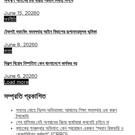
অর্থঋণ আইনের ৪৬ ধারায় প্রধান নির্বাহী বিপদে
June 15, 2026
0
অর্থনীতি
টেকসই ব্যাংকিং ব্যবস্থায় আইন বিভাগের রূপান্তরমূলক ভূমিকা
June 8, 2026
0
কলাম
বিকল্প বিরোধ নিষ্পত্তি কেন বাংলাদেশে কার্যকর নয়
June 6, 2026
0
Load more
সম্প্রতি প্রকাশিত
সনদের মোহে নিঃস্ব অভিভাবক: আমাদের শিক্ষা ব্যবস্থার এক করুণ
ট্র্যাজেডি
শেখ হাসিনার যেই অপরাধের বিচার বুর্জোয়ারা কখনোই চাইবে না
ব্যাংকের পুনরুদ্ধার অভিযান: কেন প্রয়োজন একজন ‘প্রধান রিকভারি ও
রেজোলিউশন কর্মকর্তা’ (CRRO)