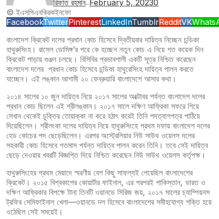
রিফাত রহমান
February 5, 2023
0
—
© ইএসপিএনক্রিকইনফো
Facebook
Twitter
Pinterest
LinkedIn
Tumblr
Reddit
VK
Whats
বাংলাদেশ ক্রিকেট দলের প্রধান কোচ হিসেবে দ্বিতীয়বার দায়িত্ব নিচ্ছেন চন্ডিকা
হাথুরুসিংহ। রাসেল ডোমিঙ্গ’র পরে কে হচ্ছেন নতুন কোচ এ নিয়ে গত কয়েক দিন
ক্রিকেট পাড়ায় গুঞ্জন চলছে। বিসিবির প্রভাবশালী একটি সূত্র নিশ্চিত করেছেন
বাংলাদেশ দলের প্রধান কোচ হিসেবে চন্ডিকা হাথুরেসিংহ দায়িত্ব পালন করতে
যাচ্ছেন। এই লঙ্কান আগামী ২০ ফেব্রুয়ারি বাংলাদেশে আসার কথা।
২০১৪ সালের ১০ জুন দায়িত্ব নিয়ে ২০১৭ সালের অক্টোবর পর্যন্ত বাংলাদেশ দলের
প্রধান কোচ ছিলেন এই শ্রীলঙ্কান। ২০১৭ সালে দক্ষিণ আফ্রিকা সফরে গিয়ে
সেখান থেকেই চুক্তির তোয়াক্কা না করে হঠাৎ করেই তিনি পদত্যাগপত্র পাঠিয়ে
দিয়েছিলেন। শ্রীলংকা দলের দায়িত্ব নিয়ে হাথুরুসিংহে প্রথম দফায় বাংলাদেশ দলের
হেড কোচের পদ ছেড়েছিলেন। এরপর অস্ট্রেলিয়ার নিউ সাউথ ওয়েলস দলের
সহকারী কোচ হিসেবে গতমাস পর্যন্ত দায়িত্ব পালন করেন তিনি। তবে সেই দায়িত্ব
ছেড়ে দেওয়ার খবরটি বিজ্ঞপ্তি দিয়ে নিশ্চিত করেছেন নিউ সাউথ ওয়েলস কর্তৃপক্ষ।
হাথুরুসিংহের প্রথম মেয়াদে স্মরণীয় বেশ কিছু সাফল্যই পেয়েছিল বাংলাদেশের
ক্রিকেট। ২০১৫ বিশ্বকাপের কোয়ার্টার ফাইনাল, এর পরপরই পাকিস্তান, ভারত ও
দক্ষিণ আফ্রিকার বিপক্ষে টানা তিনটি ওয়ানডে সিরিজ জয়, ২০১৭ সালের চ্যাম্পিয়নস
ট্রফির সেমিফাইনাল খেলা—ওয়ানডে দল হিসেবে বাংলাদেশের সমীহযোগ্য শক্তি হয়ে
ওঠেছিল সেই সময়েই।