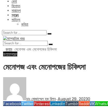
খেলা
বিনোদন
সারাদেশ
স্বাস্থ্য
সাহিত্য
কবিতা
কলাম
মেনোপজ এবং মেনোপজের চিকিৎসা
কলাম
স্বাস্থ্য
মেনোপজ এবং মেনোপজের চিকিৎসা
ডাঃ মোজাম্মেল হক রিপন
August 29, 2023
0
—
Facebook
Twitter
Pinterest
LinkedIn
Tumblr
Reddit
VK
Whats