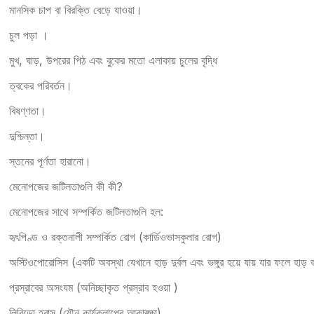
মানসিক চাপ বা বিরক্তি বেড়ে যাওয়া।
চুল পড়া ।
মুখ, ঘাড়, উপরের পিঠ এবং বুকের মতো এলাকায় চুলের বৃদ্ধি
ত্বকের পরিবর্তন।
বিষণ্ণতা।
দুশ্চিন্তা।
স্তনের পূর্ণতা হারানো।
মেনোপজের জটিলতাগুলি কী কী?
মেনোপজের সাথে সম্পর্কিত জটিলতাগুলি হল:
হৃৎপিণ্ড ও রক্তনালী সম্পর্কিত রোগ (কার্ডিওভাসকুলার রোগ)
অস্টিওপোরোসিস (একটি অবস্থা যেখানে হাড় দুর্বল এবং ভঙ্গুর হয়ে যায় যার ফলে হাড় ভা
প্রস্রাবের অসংযম (অনিচ্ছাকৃত প্রস্রাব হওয়া )
লিবিডো হ্রাস (যৌন কার্যকলাপের আকাঙ্ক্ষা)