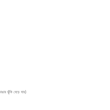
ঙার ঝুঁকি বেড়ে যায়)