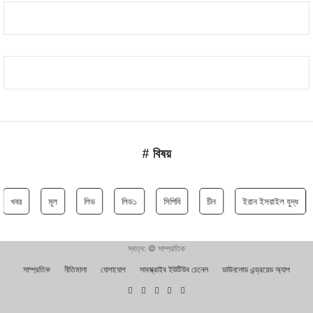
# বিষয়
খবর
মূল
লিড
লিড১
সিপিবি
চীন
ইরান ইসরাইল যুদ্ধ
স্বত্ব: © সাম্প্রতিক
সাম্প্রতিক
নীতিমালা
যোগাযোগ
সাবস্ক্রাইব ইউটিউব চেনেল
ডাউনলোড এন্ড্রয়েড অ্যাপ