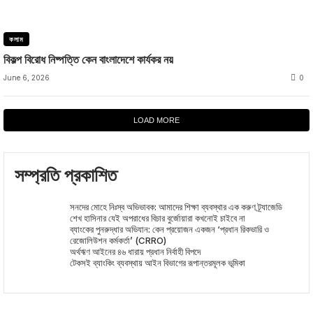
কলাম
বিকল্প বিরোধ নিষ্পত্তি কেন বাংলাদেশে কার্যকর নয়
June 6, 2026
0
LOAD MORE
সম্প্রতি প্রকাশিত
সনদের মোহে নিঃস্ব অভিভাবক: আমাদের শিক্ষা ব্যবস্থার এক করুণ ট্র্যাজেডি
শেখ হাসিনার যেই অপরাধের বিচার বুর্জোয়ারা কখনোই চাইবে না
ব্যাংকের পুনরুদ্ধার অভিযান: কেন প্রয়োজন একজন ‘প্রধান রিকভারি ও
রেজোলিউশন কর্মকর্তা’ (CRRO)
অর্থঋণ আইনের ৪৬ ধারায় প্রধান নির্বাহী বিপদে
টেকসই ব্যাংকিং ব্যবস্থায় আইন বিভাগের রূপান্তরমূলক ভূমিকা