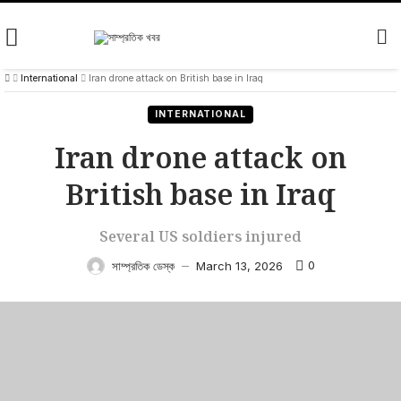
Skip
to
content
International
Iran drone attack on British base in Iraq
INTERNATIONAL
Iran drone attack on
British base in Iraq
Several US soldiers injured
0
সাম্প্রতিক ডেস্ক
March 13, 2026
—