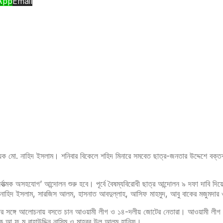
App
Email
বয়ক মো. নাহিদ ইসলাম। শনিবার বিকেলে শহিদ মিনারে সমবেত ছাত্র-জনতার উদ্দেশে বক
র্বাত্মক অসহযোগ’ আন্দোলন শুরু হবে। পূর্বে বৈষম্যবিরোধী ছাত্র আন্দোলন ৯ দফা দ
 নাহিদ ইসলাম, সারজিস আলম, হাসনাত আবদুল্লাহ, আসিফ মাহমুদ, আবু বাকের মজুমদা
য়কদের সঙ্গে আলোচনায় বসতে চান আওয়ামী লীগ ও ১৪-দলীয় জোটের নেতারা। আওয়ামী লীগ
পাদক আ ফ ম বাহাউদ্দিন নাসিম ও মাহবুব উল আলম হানিফ।