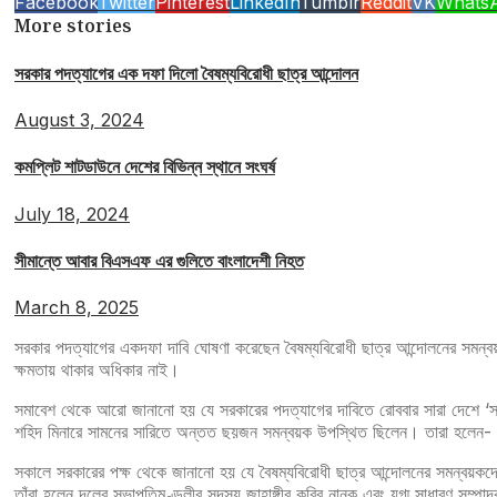
Facebook
Twitter
Pinterest
LinkedIn
Tumblr
Reddit
VK
Whats
More stories
সরকার পদত্যাগের এক দফা দিলো বৈষম্যবিরোধী ছাত্র আন্দোলন
August 3, 2024
কমপ্লিট শাটডাউনে দেশের বিভিন্ন স্থানে সংঘর্ষ
July 18, 2024
সীমান্তে আবার বিএসএফ এর গুলিতে বাংলাদেশী নিহত
March 8, 2025
সরকার পদত্যাগের একদফা দাবি ঘোষণা করেছেন বৈষম্যবিরোধী ছাত্র আন্দোলনের সমন্
ক্ষমতায় থাকার অধিকার নাই।
সমাবেশ থেকে আরো জানানো হয় যে সরকারের পদত্যাগের দাবিতে রোববার সারা দেশে ‘স
শহিদ মিনারে সামনের সারিতে অন্তত ছয়জন সমন্বয়ক উপস্থিত ছিলেন। তারা হলেন-
সকালে সরকারের পক্ষ থেকে জানানো হয় যে বৈষম্যবিরোধী ছাত্র আন্দোলনের সমন্ব
তাঁরা হলেন দলের সভাপতিমণ্ডলীর সদস্য জাহাঙ্গীর কবির নানক এবং যুগ্ম সাধারণ সম্