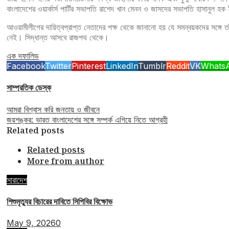
বাংলাদেশের ওয়ার্কার্স পার্টির সভাপতি রাশেদ খান মেনন ও জাসদের সভাপতি হাসানু
আওয়ামীলীগের দায়িত্বপ্রাপ্ত নেতাদের পক্ষ থেকে জানানো হয় যে সমন্বয়কদের সঙ্গ
নেই। সিদ্ধান্ত আসবে রাজপথ থেকে।
এক দফা
লিড
Facebook
Twitter
Pinterest
LinkedIn
Tumblr
Reddit
VK
Whats
সাম্প্রতিক ডেস্ক
আমরা বিশ্বাস করি জনতায় ও জীবনে
জয়শঙ্কর: ভারত বাংলাদেশের সঙ্গে সম্পর্ক এগিয়ে নিতে আগ্রহী
Related posts
Related posts
More from author
সারাদেশ
শিশুমৃত্যুর বিচারের দাবিতে সিপিবির বিক্ষোভ
May 9, 2026
0