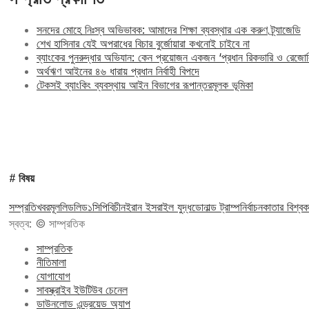
সনদের মোহে নিঃস্ব অভিভাবক: আমাদের শিক্ষা ব্যবস্থার এক করুণ ট্র্যাজেডি
শেখ হাসিনার যেই অপরাধের বিচার বুর্জোয়ারা কখনোই চাইবে না
ব্যাংকের পুনরুদ্ধার অভিযান: কেন প্রয়োজন একজন ‘প্রধান রিকভারি ও রেজ
অর্থঋণ আইনের ৪৬ ধারায় প্রধান নির্বাহী বিপদে
টেকসই ব্যাংকিং ব্যবস্থায় আইন বিভাগের রূপান্তরমূলক ভূমিকা
# বিষয়
সম্প্রতি
খবর
মূল
লিড
লিড১
সিপিবি
চীন
ইরান ইসরাইল যুদ্ধ
ডোনাল্ড ট্রাম্প
নির্বাচন
কাতার বিশ্বক
স্বত্ব: © সাম্প্রতিক
সাম্প্রতিক
নীতিমালা
যোগাযোগ
সাবস্ক্রাইব ইউটিউব চেনেল
ডাউনলোড এন্ড্রয়েড অ্যাপ