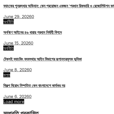
ব্যাংকের পুনরুদ্ধার অভিযান: কেন প্রয়োজন একজন ‘প্রধান রিকভারি ও রেজোলিউশন ক
June 29, 2026
0
অর্থনীতি
অর্থঋণ আইনের ৪৬ ধারায় প্রধান নির্বাহী বিপদে
June 15, 2026
0
অর্থনীতি
টেকসই ব্যাংকিং ব্যবস্থায় আইন বিভাগের রূপান্তরমূলক ভূমিকা
June 8, 2026
0
কলাম
বিকল্প বিরোধ নিষ্পত্তি কেন বাংলাদেশে কার্যকর নয়
June 6, 2026
0
Load more
সম্প্রতি প্রকাশিত