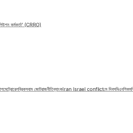
োলিউশন কর্মকর্তা’ (CRRO)
াপ
মেট্রোরেল
ব্রিকস
বাম জোট
রাজনীতি
ব্যাংক
Iran Israel conflict
মে দিবস
বিএনপি
কমপ