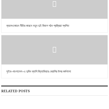
ব্যয়সংকোচন নীতির কারনে নতুন দুই বিভাগ গঠন প্রক্রিয়া স্থগিত
সুইড-বাংলাদেশ-এ দুদিন ব্যাপি বিহ্যাভিয়ার থেরাপির উপর কর্মশালা
RELATED POSTS