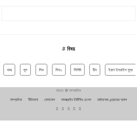
# বিষয়
খবর
মূল
লিড
লিড১
সিপিবি
চীন
ইরান ইসরাইল যুদ্ধ
স্বত্ব: © সাম্প্রতিক
সাম্প্রতিক
নীতিমালা
যোগাযোগ
সাবস্ক্রাইব ইউটিউব চেনেল
ডাউনলোড এন্ড্রয়েড অ্যাপ