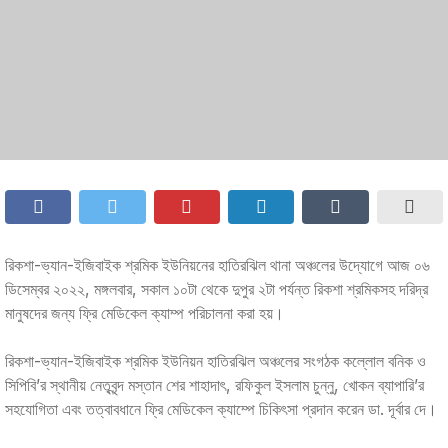
রিকশা-ভ্যান-ইজিবাইক শ্রমিক ইউনিয়নের হাতিরঝিল থানা অঞ্চলের উদ্যোগে আজ ০৬
ডিসেম্বর ২০২২, মঙ্গলবার, সকাল ১০টা থেকে দুপুর ২টা পর্যন্ত রিকশা শ্রমিকসহ দরিদ্র
মানুষদের জন্য ফ্রি মেডিকেল ক্যাম্প পরিচালনা করা হয়।
রিকশা-ভ্যান-ইজিবাইক শ্রমিক ইউনিয়ন হাতিরঝিল অঞ্চলের সংগঠক কল্লোল বনিক ও
সিপিবি’র স্থানীয় নেতৃবৃন্দ মস্তান শের শাহাদাৎ, রফিকুল ইসলাম চুন্নু, খোকন ব্যাপারি’র
সহযোগিতা এবং তত্বাবধানে ফ্রি মেডিকেল ক্যাম্পে চিকিৎসা প্রদান করেন ডা. দূর্বার দে।