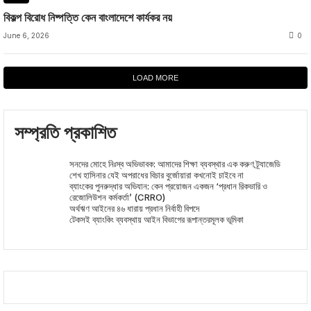
বিকল্প বিরোধ নিষ্পত্তি কেন বাংলাদেশে কার্যকর নয়
June 6, 2026
0
LOAD MORE
সম্প্রতি প্রকাশিত
সনদের মোহে নিঃস্ব অভিভাবক: আমাদের শিক্ষা ব্যবস্থার এক করুণ ট্র্যাজেডি
শেখ হাসিনার যেই অপরাধের বিচার বুর্জোয়ারা কখনোই চাইবে না
ব্যাংকের পুনরুদ্ধার অভিযান: কেন প্রয়োজন একজন ‘প্রধান রিকভারি ও
রেজোলিউশন কর্মকর্তা’ (CRRO)
অর্থঋণ আইনের ৪৬ ধারায় প্রধান নির্বাহী বিপদে
টেকসই ব্যাংকিং ব্যবস্থায় আইন বিভাগের রূপান্তরমূলক ভূমিকা