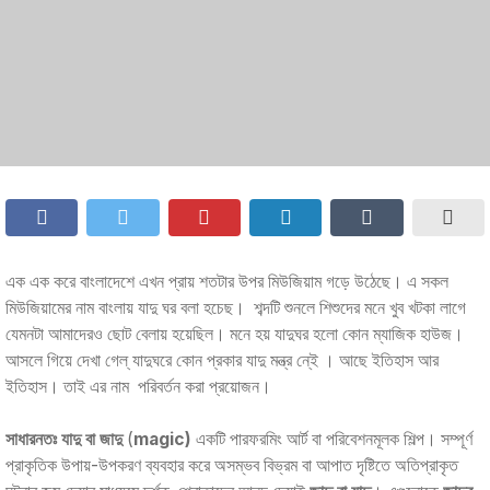
এক এক করে বাংলাদেশে এখন প্রায় শতটার উপর মিউজিয়াম গড়ে উঠেছে। এ সকল
মিউজিয়ামের নাম বাংলায় যাদু ঘর বলা হচেছ। শব্দটি শুনলে শিশুদের মনে খুব খটকা লাগে
যেমনটা আমাদেরও ছোট বেলায় হয়েছিল। মনে হয় যাদুঘর হলো কোন ম্যাজিক হাউজ।
আসলে গিয়ে দেখা গেল্ যাদুঘরে কোন প্রকার যাদু মন্ত্র নে্ই । আছে ইতিহাস আর
ইতিহাস। তাই এর নাম পরিবর্তন করা প্রয়োজন।
সাধারনতঃ যাদু বা জাদু
(
magic)
একটি পারফরমিং আর্ট বা পরিবেশনমূলক শিল্প। সম্পূর্ণ
প্রাকৃতিক উপায়-উপকরণ ব্যবহার করে অসম্ভব বিভ্রম বা আপাত দৃষ্টিতে অতিপ্রাকৃত