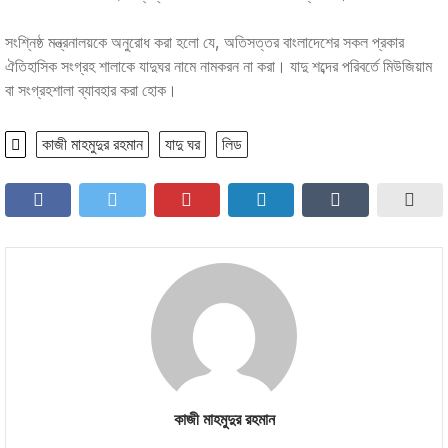
সংশ্নিষ্ঠ মন্ত্রনালয়কে অনুরোধ করা হলো যে, অতিসত্তর বাংলাদেশের সকল প্রকার
ঐতিহাসিক সংগ্রহ শালাকে যাদুঘর নামে নামকরন না করা। যাদু শব্দের পরিবর্তে মিউজিয়াম
বা সংগ্রহশালা ব্যাবহার করা হোক।
কাজী মাহমুদুর রহমান
যাদু ঘর
লিড
কাজী মাহমুদুর রহমান