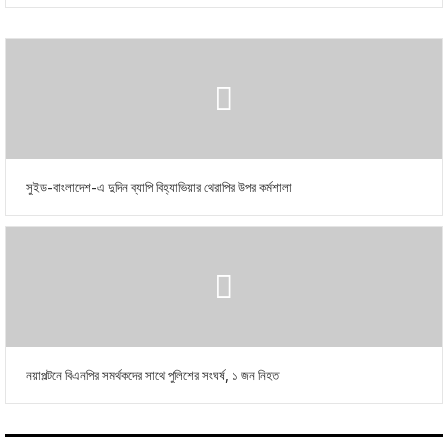
সুইড-বাংলাদেশ-এ দুদিন ব্যাপি বিহ্যাভিয়ার থেরাপির উপর কর্মশালা
নয়াপল্টনে বিএনপির সমর্থকদের সাথে পুলিশের সংঘর্ষ, ১ জন নিহত