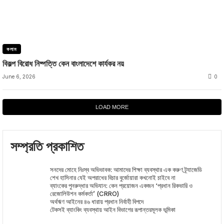
কলাম
বিকল্প বিরোধ নিষ্পত্তি কেন বাংলাদেশে কার্যকর নয়
June 6, 2026
0
LOAD MORE
সম্প্রতি প্রকাশিত
সনদের মোহে নিঃস্ব অভিভাবক: আমাদের শিক্ষা ব্যবস্থার এক করুণ ট্র্যাজেডি
শেখ হাসিনার যেই অপরাধের বিচার বুর্জোয়ারা কখনোই চাইবে না
ব্যাংকের পুনরুদ্ধার অভিযান: কেন প্রয়োজন একজন ‘প্রধান রিকভারি ও
রেজোলিউশন কর্মকর্তা’ (CRRO)
অর্থঋণ আইনের ৪৬ ধারায় প্রধান নির্বাহী বিপদে
টেকসই ব্যাংকিং ব্যবস্থায় আইন বিভাগের রূপান্তরমূলক ভূমিকা