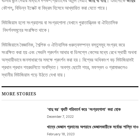
ঘটনার জন্ম দেয়ার মাধ্যমে দর্শক-শ্রোতাদের আনন্দ দেয়াই
জাদু বা
যাদু
। এগুলোকে
জাদুর
কৌশল
,
বিভিন্ন ইফেক্ট বা বিভ্রম হিসেবে আখ্যায়িত করা যেতে পারে।
মিউজিয়াম হলো সংগ্রহালয় বা সংগ্রহশালা যেখানে পুরাতাত্ত্বিক বা ঐহিতাসিক
নিদর্শনসমূহের সংরক্ষিত থাকে।
মিউজিয়ামে বৈজ্ঞানিক, শৈল্পিক ও ঐতিহাসিক গুরুত্বসম্পন্ন বস্তুসমূহ সংগ্রহ করে
সংরক্ষিত করা হয় এবং সেগুলি প্রদর্শন আধার বা ডিসপ্লে কেসের মধ্যে রেখে স্থায়ী অথবা
অস্থায়ীভাবে জনসাধারণের সমক্ষে প্রদর্শন করা হয়। বিশ্বের অধিকাংশ বড় মিউজিয়ামই
প্রধান প্রধান শহরগুলিতে অবস্থিত। অবশ্য ছোটো শহর, মফস্বল ও গ্রামাঞ্চলেও
স্থানীয় মিউজিয়াম গড়ে উঠতে দেখা যায়।
MORE STORIES
‘যাদু ঘর’ শব্দটি পরিবতর্ন করে ‘সংগ্রহশালা’ করা হোক
December 7, 2022
খাদ্যে ভেজাল প্রদানের অপরাধে ভেজালকারীকে সর্বোচ্চ শাস্তি দাও
February 18, 2023