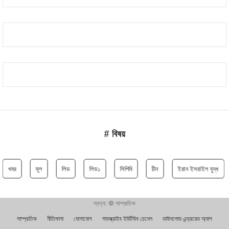
# বিষয়
খবর
মূল
লিড
লিড১
সিপিবি
চীন
ইরান ইসরাইল যুদ্ধ
স্বত্ব: © সাম্প্রতিক
সাম্প্রতিক
নীতিমালা
যোগাযোগ
সাবস্ক্রাইব ইউটিউব চেনেল
ডাউনলোড এন্ড্রয়েড অ্যাপ