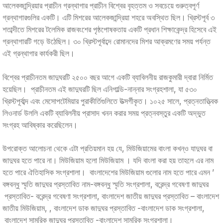
আলেকজান্দ্রিয়ার প্রাচীন গ্রন্থাগার প্রাচীন বিশ্বের বৃহত্তম ও সবচেয়ে গুরুত্বপূর্ণ
গ্রন্থাগারগুলির একটি। এটি মিশরের আলেকজান্দ্রিয়া শহরে অবস্থিত ছিল। খ্রিস্টপূর্ব ৩
শতাব্দীতে মিশরের টলেমিক রাজবংশের পৃষ্ঠপোষকতায় একটি প্রধান শিক্ষাকেন্দ্র হিসেবে এই
গ্রন্থাগারটি গড়ে উঠেছিল। ৩০ খ্রিস্টপূর্বাব্দে রোমানদের মিশর আক্রমণের সময় পর্যন্ত
এই গ্রন্থাগার কার্যকরী ছিল।
বিশ্বের প্রাচীনতম জাদুঘরটি ২৫০০ বছর আগে একটি ব্যাবিলনীয় রাজকুমারী দ্বারা নির্মিত
হয়েছিল। প্রাচীনতম এই জাদুঘরটি ছিল এনিগাল্ডি-নান্নার সংগ্রহশালা, যা ৫৩০
খ্রিস্টপূর্বাব্দ এবং মেসোপটেমিয়ার পুরাকীর্তিগুলিতে উত্সর্গীকৃত। ১০২৫ সালে, প্রত্নতাত্ত্বিক
লিওনার্ড উললি একটি ব্যাবিলনীয় প্রাসাদ খনন করার সময় প্রত্নবস্তুর একটি অদ্ভুত
সংগ্রহ আবিষ্কার করেছিলেন।
উপরোক্ত আলোচনা থেকে এটা প্রতিয়মান হয় যে, মিউজিয়ামের বাংলা কখন্ও যাদুঘর বা
জাদুঘর হতে পারে না। মিউজিয়াম হলো মিউজিয়াম । যদি বাংলা করা হয় তাহলে এর নাম
হতে পারে ঐতিহাসিক সংগ্রশালা। বাংলাদেশের মিউজিয়াম গুলোর নাম হতে পারে এমন ’
বঙ্গবন্ধু স্মৃতি জাদুঘর প্রস্তাবিত নাম-বঙ্গবন্ধু স্মৃতি সংগ্রশালা, বরেন্দ্র গবেষণা জাদুঘর
প্রস্তাবিত- বরেন্দ্র গবেষণা সংগ্রশালা, বাংলাদেশ জাতীয় জাদুঘর প্রস্তাবিত – বাংলাদেশ
জাতীয় মিউজিয়াম, , বাংলাদেশ ডাক জাদুঘর প্রস্তাবিত -বাংলাদেশ ডাক সংগ্রশালা,
বাংলাদেশ সামরিক জাদুঘর প্রস্তাবিত -বাংলাদেশ সামরিক সংগ্রশালা।