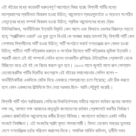
এই বইয়ের মধ্যে কয়েকটি গুরুত্বপূর্ণ আলোচ্য বিষয় হচ্ছে বিপ্লবী পার্টির মধ্যে
মতপ্রকাশের স্বাধীনতা কিরকম হওয়া উচিত; আন্দোলনে স্বতঃস্ফূর্ততা ও সচেতন সংগঠিত
নেতৃত্বের মধ্যে সম্পর্ক কিরকম হওয়া উচিত; শ্রমিক আন্দোলনের মধ্যে ট্রেড
ইউনিয়নিজম, অর্থনীতিবাদ ইত্যাদি বিকৃতি কেন আসে এবং কিভাবে এগুলার বিরুদ্ধে লড়তে
হবে; ‘প্রাক্টিকাল ওয়ার্ক’ এর ধুয়া তুলে থিওরি কে অবজ্ঞা করার তাৎপর্য কি; বিপ্লবী পার্টি কেন
পেশাদার বিপ্লবীদের পার্টি হওয়া উচিত; পার্টি সংগঠনে যথার্থ গণতন্ত্রের রূপ কেমন হওয়া
উচিত; পার্টিতে পার্টি পত্রিকার গুরুত্ব ও সংগঠক হিসেবে পার্টি পত্রিকার ভূমিকা ইত্যাদি।
পরবর্তী কালে এই বই সম্পর্কে লেনিন বলেন তৎকালীন রাশিয়ার ঐতিহাসিক প্রেক্ষাপট থেকে
বিচ্ছিন্ন করে এই বই কে বিচার করলে ভুল হবে। ১৯০৩ সালে জুলাই মাসে রুশ সোশ্যাল
ডেমোক্রেটিক পার্টির দ্বিতীয় কংগ্রেসে এই বইয়ের সমালোচনায় লেলিন বলেন –
অর্থনীতিবাদীরা একদিকে জোঁক দিয়ে একবারে শেষপ্রান্তে চলে গিয়েছে; এটা ঠিক করতে
হলে কোন একজনের উল্টাদিকে টান দেয়া দরকার ছিল- আমি সেটুকুই করেছি।
বিপ্লবী পার্টি গঠন প্রক্রিয়ায় লেনিনের দিকনির্দেশনার গভীরে প্রবেশ বর্তমান রচনার আপাত
লক্ষ নয়, আপাত লক্ষ আমাদের মাতৃভূমি বাংলাদেশের বর্তমান প্রেক্ষাপটে করণীয় নির্ধারণে
একজন রাজনৈতিক আন্দোলনের কর্মীর চিন্তা বিনিময়। বাংলাদেশ বর্তমানে একটা গভীর
সংকটে নিমজ্জিত। এই সংকটের স্রষ্টা মূলত শাসকগোষ্ঠী। বিগত যেকোন সময়ের তুলনায়
দেশে গণতান্ত্রিক চর্চার পরিবেশ খারাপের দিকে। পাবলিক সার্ভিস কমিশন, দুর্নীতি দমন