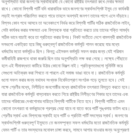
অনুপস্থিতি যারা জনগণের স্বার্থবিরোধী যে কোনো রাষ্ট্রীয় তৎপরতা রুখে দেবার ক্ষমতা
রাখে। কোনো বিপ্লবী পার্টি যদি ধারাবাহিক ভাবে জনগণের স্বার্থসংশ্লিষ্ট ইস্যু তে কার্যকরী
লড়াই সংগ্রাম পরিচালিত করতে পারে তাহলে অবশ্যই জনগণ তাদের পাশে এসে দাঁড়াবে।
বিপ্লব কোন পথে আসবে তা অনেকাংশে নির্ভর করে বিপ্লবী পার্টির সঠিক রাজনৈতিক লাইন,
সেটা কার্যকর করার সক্ষমতা এবং বিপ্লবকে যারা প্রতিহত করতে চায় তাদের শক্তি সামর্থ্য
সঠিক ভাবে যাচাই করে তা প্রতিহত করার উপর। নিকট অতীতে দেশে বামপন্থী রাজনৈতিক
দলগুলো একত্রিত হয়ে কিছু গুরুত্বপূর্ণ রাজনৈতিক কর্মসূচি পালন করেছে যার মধ্যে
ধর্মঘটের মতো কর্মসূচিও ছিল। কিন্তু এইসকল কর্মসূচি সফল করার জন্য যেই পরিমান
কর্মীবাহিনী রাজপথে থাকা জরুরি ছিল তার অনুপস্থিতি লক্ষ করা গেছে। লক্ষ্যে পৌঁছাতে
হলে এই সীমাবদ্ধতা কাটিয়ে উঠার কোনো বিকল্প নাই। প্রতিকূলতাগুলো সুনির্দিষ্ট করে
সেগুলো অতিক্রম করা শিখতে না পারলে এই সমাজ ভাঙা যাবে না। রাজনৈতিক কর্মসূচি
গুলো সফল করার জন্য যথাযথ সংখ্যক নিবেদিতপ্রাণ সংগঠক গড়ে তুলতে হবে। সেই
লক্ষে শ্রেণীর মধ্যে, নিপীড়িত জনগোষ্ঠীর মধ্যে রাজনৈতিক তৎপরতা বিস্তৃত করতে হবে।
যারা রাজনৈতিক কর্মসূচি বাস্তবায়ন করতে গিয়ে রাষ্ট্রীয় নিপীড়ণের শিকার হবে তাদের এবং
তাদের পরিবারের দেখাশোনার দায়িত্ব বিপ্লবী পার্টিকে নিতে হবে। বিপ্লবী পার্টিতে এমন
কোনো তৎপরতা বা কর্মকান্ডকে প্রশ্রয় দেয়া যাবে না যাতে করে পার্টি শৃঙ্খলায় ফাটল ধরে।
শ্রেণীর স্বার্থ এবং বিপ্লবের স্বার্থই হবে পার্টি ও প্রতিটা পার্টি সদস্যের স্বার্থ। জনগণের
স্বার্থসংশ্লিষ্ট গুরুত্বপূর্ণ ইস্যুতে তে জনসম্পৃক্ত সফল ধর্মঘটের মতো রাজনৈতিক কর্মসূচি
যেমন পার্টি ও তার সদস্যদের মনোবল চাঙ্গা করবে, সামনে আগায় যাওয়ার জন্য অনুপ্রেরণা