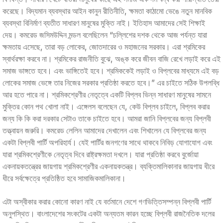
করেছে। বিদ্যমান ব্যবস্থার আইন কানুন রীতিনীতি, ক্ষমতা কাঠামো ভেঙে নতুন মানবিক
ব্যবস্থা বিনির্মাণ ব্যতীত সাধারণ মানুষের মুক্তি নাই। ইতিহাস আমাদের সেই শিক্ষাই
দেয়। কমরেড জসিমউদ্দিন মন্ডল বলেছিলেন “চল্লিশের দশক থেকে আজ পর্যন্ত যারা
ক্ষমতায় এসেছে, তারা বড় লোকের, জোতদারের ও মহাজনের সরকার। এরা শ্রমিকের
স্বার্থরক্ষা করবে না। শ্রমিকের রাজনীতি বুঝে, অঙ্ক করে জীবন বাজি রেখে লড়াই করে এই
সমাজ ভাঙ্গতে হবে। এবং ভাঙ্গিতেই হবে। শ্রমিককেই লড়াই ও বিপ্লবের মাধ্যমে এই বড়
লোকের সমাজ ভেঙ্গে তার নিজের সরকার প্রতিষ্ঠা করতে হবে।” এর চাইতে সঠিক উপলব্ধি
আর হতে পারে না। শ্রমিকশ্রেণীর নেতৃত্বে একটি বিপ্লব ভিন্ন সাধারণ মানুষের সামনে
মুক্তির কোন পথ খোলা নাই। এঙ্গেলস বলেছেন যে, কেউ বিপ্লব চাইলে, বিপ্লব করার
জন্য কি কি করা দরকার সেটাও তাকে চাইতে হবে। আমরা জানি বিপ্লবের জন্য বিপ্লবী
তত্ত্বায়ন জরুরি। কমরেড লেলিন আমাদের দেখালেন এবং শিখালেন যে বিপ্লবের জন্য
একটা বিপ্লবী পার্টি অপরিহার্য। যেই পার্টির জনগণের সাথে থাকবে নিবিড় যোগাযোগ এবং
যারা শ্রমিকশ্রেণীকে নেতৃত্ব দিবে রাষ্ট্রক্ষমতা দখলে। যারা প্রতিষ্ঠা করবে বুর্জোয়া
একনায়কতন্ত্রের জায়গায় শ্রমিকশ্রেণীর একনায়কতন্ত্র। ব্যক্তিমালিকানার জায়গায় ধীরে
ধীরে সর্বক্ষেত্রে প্রতিষ্ঠিত হবে সামাজিকমালিকানা।
এটা অস্বীকার করার কোনো কারণ নাই যে বর্তমানে দেশে গণভিত্তিসম্পন্ন বিপ্লবী পার্টি
অনুপস্থিত। বাংলাদেশের সংকটের একটা অন্যতম কারন হচ্ছে বিপ্লবী রাজনৈতিক দলের