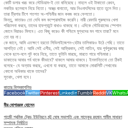
কোটি ডলার খরচ করে স্টেডিয়াম-ই তো বানিয়েছে। নাহলে ওই টাকাতো রেথন,
লকহিড ছলেবলে নিয়ে নিতো। অস্ত্র বানাতো, আর নিওনাৎসিদের হাতে তুলে দিত।
তারা ট্রিগার টিপে শতশত অ-পশ্চিমীর জান কবজ করে ফেলতো।
কিন্তু, কাতারও তো দেখি কম কম্প্রোমাইজ করেনি। নারী রেফারি পুরুষদের খেলা
পরিচালনা করবে, তাদের হাফপ্যান্টে বাধাও থাকছে না। এদিকে স্টেডিয়ামের স্পেশাল
জোনে বিয়ারও মিলবে।‌ এত কিছু করেও কী পশ্চিমে মুগ্ধদের মন পাবে তারা? মনে
তো হয় না।
কে জানে, আমি এতক্ষণে হয়তো সিভিলাইজেশন-হেটার তালিকায়ও উঠে গেছি। তাতে
আপত্তি নেই। আমি সেই এশীয়, সেই আফ্রিকান, সেই লাতিন, যার পূর্বপুরুষের কাছ
থেকে ছলে-বলে লুট করে নিয়ে, তাতে ফুটানি মারছে, মারতে পারে পশ্চিমারা।
ডাকাতের আবার গর্ব থাকে কীভাবে? থাকলে আমার থাকবে। ইনফান্তিনো তো ঠিকই
বলেছে- যে অন্যায় করছে, এখনো যা করছে, তাতে আমাকে মোরালিটি শেখানোর
কোনো অধিকার থাকে তাদের?
সুতরাং, খেলা হবে।
কাতার বিশ্বকাপ
লিড
Facebook
Twitter
Pinterest
LinkedIn
Tumblr
Reddit
VK
Whats
মীর মোশাররফ হোসেন
গার্মেন্ট শ্রমিক ট্রেড ইউনিয়নে মন্টু ঘোষ সভাপতি এবং সাদেকুর রহমান শামীম সাধারণ
সম্পাদক নির্বাচিত