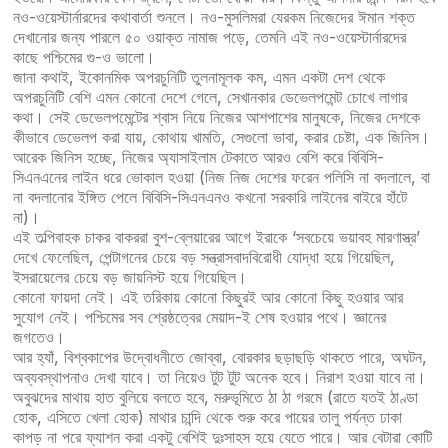
নও-ওয়েস্টার্নারদের কথাবার্তা শুনলে। নও-মুসলিমরা যেরকম নিজেদের ঈমান শক্ত
দেখানোর জন্য পারলে ৫০ ওয়াক্ত নামাজ পড়ে, তেমনি এই নও-ওয়েস্টার্নারদের
কাছে পশ্চিমের গু-ও ভালো।
জানা কথাই, ইকোনমিক অপরচুনিটি তুলনামূলক কম, এমন একটা দেশ থেকে
অপরচুনিটি বেশি এমন কোনো দেশে গেলে, সেখানকার ডেভেলপমেন্ট চোখে লাগার
কথা। সেই ডেভেলপমেন্টের শ্বাস নিয়ে নিজের আশপাশের মানুষকে, নিজের দেশকে
কীভাবে ডেভেলপ করা যায়, কোথায় খামতি, সেগুলো ভাবা, করার চেষ্টা, এক জিনিস।
আরেক জিনিস হচ্ছে, নিজের অ্যাসাইলাম টেকাতে আরও বেশি করে বিবিসি-
সিএনএনের লাইন ধরে ভোকাল হওয়া (নিজ নিজ দেশের ফরেন পলিসি না বদলালে, বা
না বদলানোর ইঙ্গিত পেলে বিবিসি-সিএনএনও কখনো সরকারি লাইনের বাইরে হাঁটে
না)।
এই তল্পিবাহক চাকর বাকররা বুশ-ব্লেয়ারের আগে ইরাকে ‘সবচেয়ে ভয়াবহ মারণাস্ত্র’
দেখে ফেলেছিল, পেন্টাগনের চেয়ে বড় সন্ত্রাসবাদবিরোধী যোদ্ধা হয়ে গিয়েছিল,
ইসরায়েলের চেয়ে বড় জায়নিস্ট হয়ে গিয়েছিল।
কোনো ফায়দা নেই। এই তরিকায় কোনো কিছুরই আর কোনো কিছু হওয়ার আর
সুযোগ নেই। পশ্চিমের সব শ্রেষ্ঠত্বের মেয়াদ-ই শেষ হওয়ার পথে। জ্ঞানের
জগতেও।
আর হ্যাঁ, বিশ্বকাপের উদ্বোধনীতে জোব্বা, বোরকার ছড়াছড়ি থাকতে পারে, অঘটন,
অব্যবস্থাপনাও দেখা যাবে। তা নিয়েও টুট টুট অনেক হবে। নিরাশ হওয়া যাবে না।
অবুঝদের মাথায় হাত বুলিয়ে বলতে হবে, মরুভূমিতে ঠা ঠা গরমে (রাতে যতই ঠাণ্ডা
হোক, এসিতে খেলা হোক) মাথার চান্দি থেকে শুরু করে পায়ের তালু পর্যন্ত ঢাকা
কাপড় না পরে ফ্যাশন করা একটু বেশিই দুঃসাহস হয়ে যেতে পারে। আর বেটারা কোটি