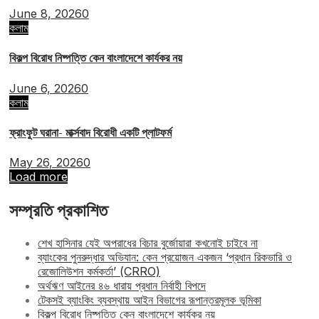
June 8, 2026
0
কলাম
বিকল্প বিরোধ নিষ্পত্তি কেন বাংলাদেশে কার্যকর নয়
June 6, 2026
0
কলাম
ফ্রাংফুট ঘরানা- মার্ক্সবাদ বিরোধী একটি প্লাটফর্ম
May 26, 2026
0
Load more
সম্প্রতি প্রকাশিত
শেখ হাসিনার যেই অপরাধের বিচার বুর্জোয়ারা কখনোই চাইবে না
ব্যাংকের পুনরুদ্ধার অভিযান: কেন প্রয়োজন একজন ‘প্রধান রিকভারি ও
রেজোলিউশন কর্মকর্তা’ (CRRO)
অর্থঋণ আইনের ৪৬ ধারায় প্রধান নির্বাহী বিপদে
টেকসই ব্যাংকিং ব্যবস্থায় আইন বিভাগের রূপান্তরমূলক ভূমিকা
বিকল্প বিরোধ নিষ্পত্তি কেন বাংলাদেশে কার্যকর নয়