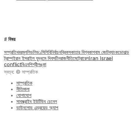
# বিষয়
সম্প্রতি
খবর
মূল
লিড
লিড১
সিপিবি
নির্বাচন
ব্রিকস
কাতার বিশ্বকাপ
বাম জোট
ব্যাংক
ডোনাল্ড
ট্রাম্প
ইরান ইসরাইল যুদ্ধ
মে দিবস
চীন
রাজনীতি
মেট্রোরেল
Iran Israel
conflict
বিএনপি
শ্রীলঙ্কা
স্বত্ব: © সাম্প্রতিক
সাম্প্রতিক
নীতিমালা
যোগাযোগ
সাবস্ক্রাইব ইউটিউব চেনেল
ডাউনলোড এন্ড্রয়েড অ্যাপ