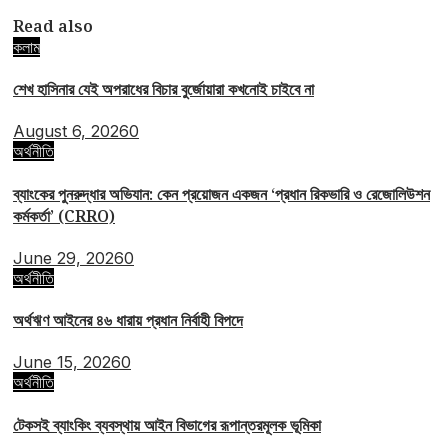
Read also
কলাম
শেখ হাসিনার যেই অপরাধের বিচার বুর্জোয়ারা কখনোই চাইবে না
August 6, 2026
0
অর্থনীতি
ব্যাংকের পুনরুদ্ধার অভিযান: কেন প্রয়োজন একজন ‘প্রধান রিকভারি ও রেজোলিউশন
কর্মকর্তা’ (CRRO)
June 29, 2026
0
অর্থনীতি
অর্থঋণ আইনের ৪৬ ধারায় প্রধান নির্বাহী বিপদে
June 15, 2026
0
অর্থনীতি
টেকসই ব্যাংকিং ব্যবস্থায় আইন বিভাগের রূপান্তরমূলক ভূমিকা