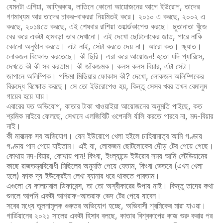
যেমনটা এশিয়া, আফ্রিকায়, লাতিনে কোনো আয়োজনের আগে ইউরোপ, তাদের
গণমাধ্যম আর তাদের চাকর-বাকররা নিয়মিতই করে। ২০১০ এ করছে, ২০০২ এ
করছে, ২০১৪তে করছে, এই শেষবার রাশিয়া ওয়ার্ল্ডকাপেও করছে। ছুতানাতা খুঁজে
বের করে একটা হামবড়া ভাব দেখানো। এই দেখো ছোটলোকের জাত, পারে নাকি
কোনো অনুষ্ঠান করতে। এটা নাই, সেটা করতে দেয় না। আরো কত। ক্ষ্যাত।
লোকজন বিক্ষোভ করতেছে। কী ছিরি। এরা করে আয়োজন! হতো যদি প্যারিসে,
দেখতে কী কী সব করতাম। কী জাঁকজমক। কলস কলস বিয়ার, এটা সেটা।
জাপানে অলিম্পিক। পশ্চিমা মিডিয়ার ফোকাস কী? দেখো, লোকজন অলিম্পিকের
বিরুদ্ধে বিক্ষোভ করছে। সে তো ইউরোপেও হয়, কিন্তু সেসব খবর তখন বেমালুম
গায়েব হয়ে যায়।
এবারের যত অভিযোগ, কাতার টাকা খাওয়াইয়া আয়োজনের অনুমতি পাইছে, কত
শ্রমিক মাইরে ফেলছে, সেখানে এলজিবিটি ওপেনলি র্যালি করতে পারবে না, মদ-বিয়ার
নাই।
কী মারাত্মক সব অভিযোগ। যেন ইউরোপে খেলা হইলে চাহিবামাত্র আমি গণ্ডায়
গণ্ডায় পান পেয়ে যাইতাম। এই যা, লোকজন ছোটলোকের দৌড় টের পেয়ে গেছে।
কোথায় মদ-বিয়ার, কোথায় পান! কিংবা, ইংল্যান্ডে ইউরোর সময় আমি স্টেডিয়ামের
কাছে রাজতন্ত্রবিরোধী মিছিলের অনুমতি পেয়ে যেতাম, কিংবা ভেতরে (এখন খেলা
হলে) ফাক দ্য ইউক্রেইন লেখা ব্যানার ধরে থাকতে পারতাম।
এগুলো যে কালচারাল ডিফারেন্স, তা তো অস্বীকারের উপায় নাই। কিন্তু তাদের কথা
শুনলে আপনি একটা আশরাফ-আতরাফ ভেদ টের পেয়ে যাবেন।
সবের মধ্যে তুলনামূলক গুরুতর অভিযোগ হচ্ছে, অভিবাসী শ্রমিকের মারা যাওয়া।
গার্ডিয়ানের ২০২১ সালের একটা হিসাব বলছে, কাতার বিশ্বকাপের কাজ শুরু করার পর