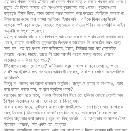
ওই বছর পর্যন্ত সাউথ এশিয়ার ৫টা দেশের প্রায় সাড়ে ৬ হাজার শ্রমিক মারা গেছে।
মৃত্যুর এই হিসাব আসছে ওই দেশগুলোর দূতাবাসের কাছ থেকে। দূতাবাসগুলো
কম্বাইন্ড হিসাব দিছে, কারণ তাদের কাছে আলাদা করে কাতারে স্টেডিয়াম বানানো বা
বিশ্বকাপের কাজে মারা যাওয়া শ্রমিকের হিসাব নাই। এদিকে ফিফা প্রেসিডেন্ট
আজকে স্পষ্ট করে বলছেন, হতাহত প্রত্যেকে বা তাদের পরিবার আন্তর্জাতিক আইন
অনুযায়ী ক্ষতিপূরণ পেয়েছে।
এই পুরো ঘটনায় কাতার যদি বিশ্বকাপ আয়োজন করতে না পারার মতো অন্যায় করে
ফেলে, তাহলে আগামীবার যুক্তরাষ্ট্রে বিশ্বকাপ আয়োজন কি করে ঠিক হয়? অন্য
সময় বাদ, গত দুই দশকে আফগানিস্তান, ইরাক, সিরিয়ায় তারা যত বেসামরিক
মেরেছে, এখনও মারছে, তাতে কী তারা আগামী কয়েক সহস্র বছরেও কোনো
আয়োজনের দাবিদার হতে পারে?
ইউরোপের কোনো দেশ পারে? আফ্রিকায় ফ্রান্স এখনও যা করে বেড়াচ্ছে, পারে
তারা? অস্ট্রেলিয়া কত শতসহস্র আদিবাসী মেরেছে, তারা পায় কোনো আন্তর্জাতিক
আয়োজন?
কিন্তু না, তাদের সব আলো ঝলমলে অনুষ্ঠান। উদ্বোধন ভালো না লাগলেও, জোর
করে ভালো বলতে হবে, না হলে স্ট্যাটাস থাকে?
অনেকের মনে হতে পারে, এরকম হিসাবে টান দিলে তো দুনিয়ার কোনো দেশেই আর
বৈশ্বিক আয়োজন হয় না। হয় না তো। কিন্তু হয়।
ফিফার যুক্তি বলছে, ফুটবলের আরও গ্লোবালাইজেশন। সে বিচারে তারা কাতারকে
বেছে নিয়েছে। চীন-ভারতের মার্কেট যেন মিস না হয়, তার জন্য বিশ্বকাপে দল
পর্যন্ত বাড়ানোর কথা ভাবছে। ভুল তো কিছু করেনি। যে যোগ্যতায় বাংলাদেশ টেস্ট
স্ট্যাটাস পেয়েছে, সেই একই তো যোগ্যতা।
ইউরোপ আমেরিকার কেন জ্বলে, সেটা তো বোঝা যায়। কিন্তু আপনার চান্দি গরম হবে