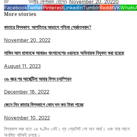
মীর মোশাররফ হোসেন
November 20, 2022
0
—
Facebook
Twitter
Pinterest
LinkedIn
Tumblr
Reddit
VK
Whats
More stories
কাতারে বিশ্বকাপ: আপত্তির আড়ালে পশ্চিমা শ্রেষ্ঠত্ববাদ?
November 20, 2022
সাকিব আল হাসানকে আবারও বাংলাদেশের ওয়ানডে অধিনায়ক নিযুক্ত করা হয়েছে
August 11, 2023
৩৬ বছর পর আর্জেন্টিনা আবার বিশ্ব চ্যাম্পিয়ন
December 18, 2022
জেনে নিন কাতার বিশ্বকাপে কোন দল কত টাকা পাচ্ছে
November 10, 2022
বিশ্বকাপ শুরু হতে ২৪ ঘণ্টাও নেই। দ্য গ্রেটেস্ট শো অন আর্থ। এবং তার আগে
অনুমিত নাটকই চলছে।