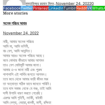
মুস্তাফিজুর রহমান মিলন
November 24, 2022
0
—
Facebook
Twitter
Pinterest
LinkedIn
Tumblr
Reddit
VK
Whats
More stories
অনেক পরিচয় আমার
November 24, 2022
নারী, আমার অনেক পরিচয়
আমি মা, আমি ভগিনী,
বাঃ বেশ, আমি আনন্দিত।
আমার আরও অনেক পরিচয় আছে।
কবে কোথায় কীভাবে আমার আগমন
তাও বেশ মোটামুটি আমার জানা।
আমার এ-ও জানা নারী এবং পুরুষ
পাশাপাশি এই পার্থিব জগতে আগমন।
তবে কবে থেকে আমার বন্ধী জীবন শুরু
তা অত্যান্ত সঠিক ভাবে জানতে পারিনি।
তবে দাস সমাজ থেকে যে শুরু, তাই আমি
দাসী উপাদি ধারণ করতে পেরেছি।
এরপর আমি গৃহিণী, নর্তকী, বাইজী
আমি বেশ্যা, বেহায়া,খানকী, মাগী, রক্ষিতা