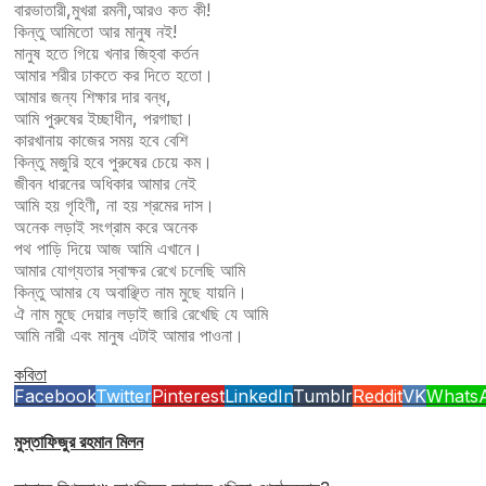
বারভাতারী,মুখরা রমনী,আরও কত কী!
কিন্তু আমিতো আর মানুষ নই!
মানুষ হতে গিয়ে খনার জিহ্বা কর্তন
আমার শরীর ঢাকতে কর দিতে হতো।
আমার জন্য শিক্ষার দার বন্ধ,
আমি পুরুষের ইচ্ছাধীন, পরগাছা।
কারখানায় কাজের সময় হবে বেশি
কিন্তু মজুরি হবে পুরুষের চেয়ে কম।
জীবন ধারনের অধিকার আমার নেই
আমি হয় গৃহিণী, না হয় শ্রমের দাস।
অনেক লড়াই সংগ্রাম করে অনেক
পথ পাড়ি দিয়ে আজ আমি এখানে।
আমার যোগ্যতার স্বাক্ষর রেখে চলেছি আমি
কিন্তু আমার যে অবাঞ্ছিত নাম মুছে যায়নি।
ঐ নাম মুছে দেয়ার লড়াই জারি রেখেছি যে আমি
আমি নারী এবং মানুষ এটাই আমার পাওনা।
কবিতা
Facebook
Twitter
Pinterest
LinkedIn
Tumblr
Reddit
VK
Whats
মুস্তাফিজুর রহমান মিলন