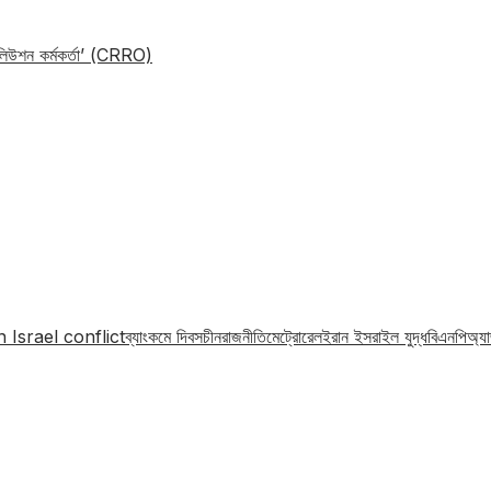
োলিউশন কর্মকর্তা’ (CRRO)
n Israel conflict
ব্যাংক
মে দিবস
চীন
রাজনীতি
মেট্রোরেল
ইরান ইসরাইল যুদ্ধ
বিএনপি
অ্য