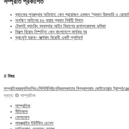
সম্প্রতি প্রকাশিত
ব্যাংকের পুনরুদ্ধার অভিযান: কেন প্রয়োজন একজন ‘প্রধান রিকভারি ও রেজ
অর্থঋণ আইনের ৪৬ ধারায় প্রধান নির্বাহী বিপদে
টেকসই ব্যাংকিং ব্যবস্থায় আইন বিভাগের রূপান্তরমূলক ভূমিকা
বিকল্প বিরোধ নিষ্পত্তি কেন বাংলাদেশে কার্যকর নয়
ফ্রাংফুট ঘরানা- মার্ক্সবাদ বিরোধী একটি প্লাটফর্ম
# বিষয়
সম্প্রতি
খবর
মূল
লিড
লিড১
সিপিবি
নির্বাচন
ব্রিকস
কাতার বিশ্বকাপ
বাম জোট
ডোনাল্ড ট্রাম্প
Ira
স্বত্ব: © সাম্প্রতিক
সাম্প্রতিক
নীতিমালা
যোগাযোগ
সাবস্ক্রাইব ইউটিউব চেনেল
ডাউনলোড এন্ড্রয়েড অ্যাপ