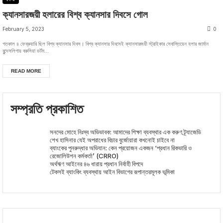
ক্যানসারজয়ী হলারের বিশ্ব ক্যানসার দিবসে গোল
February 5, 2023
0
গতকাল ৪ ফেব্রুয়ারি ছিল বিশ্ব ক্যানসার দিবস। বিশ্ব ক্যানসার দিবসেই ক্যানসারজয়ী স্ট্রাইকার সেবাস্তিয়েন হলার জার্মান
বুন্দেসলিগায় বরুসিয়া ডর্টম...
READ MORE
সম্প্রতি প্রকাশিত
সনদের মোহে নিঃস্ব অভিভাবক: আমাদের শিক্ষা ব্যবস্থার এক করুণ ট্র্যাজেডি
শেখ হাসিনার যেই অপরাধের বিচার বুর্জোয়ারা কখনোই চাইবে না
ব্যাংকের পুনরুদ্ধার অভিযান: কেন প্রয়োজন একজন ‘প্রধান রিকভারি ও
রেজোলিউশন কর্মকর্তা’ (CRRO)
অর্থঋণ আইনের ৪৬ ধারায় প্রধান নির্বাহী বিপদে
টেকসই ব্যাংকিং ব্যবস্থায় আইন বিভাগের রূপান্তরমূলক ভূমিকা