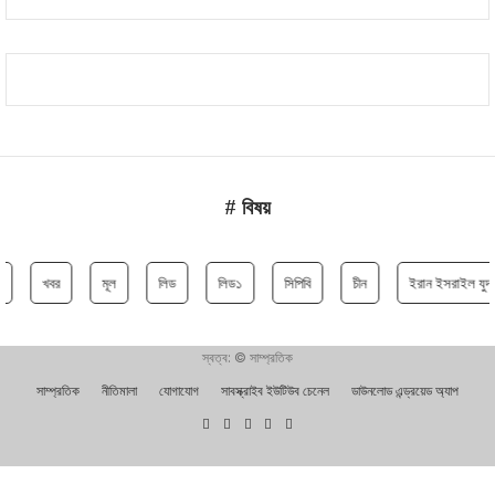
# বিষয়
খবর
মূল
লিড
লিড১
সিপিবি
চীন
ইরান ইসরাইল যুদ্
স্বত্ব: © সাম্প্রতিক
সাম্প্রতিক
নীতিমালা
যোগাযোগ
সাবস্ক্রাইব ইউটিউব চেনেল
ডাউনলোড এন্ড্রয়েড অ্যাপ