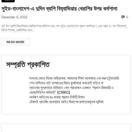
সুইড-বাংলাদেশ-এ দুদিন ব্যাপি বিহ্যাভিয়ার থেরাপির উপর কর্মশালা
December 6, 2022
0
দুই দিন ব্যাপি বিহ্যাভিয়ার থেরাপির উপর কর্মশালা হয়ে গেল সুইড-বাংলাদেশের প্রধান কার্যালয়ে। এতে প্রায় ৪০ জন পিতামাতা,
বিশেষ শিক্ষক, থেরাপিস্টরা অংশ...
READ MORE
সম্প্রতি প্রকাশিত
সনদের মোহে নিঃস্ব অভিভাবক: আমাদের শিক্ষা ব্যবস্থার এক করুণ ট্র্যাজেডি
শেখ হাসিনার যেই অপরাধের বিচার বুর্জোয়ারা কখনোই চাইবে না
ব্যাংকের পুনরুদ্ধার অভিযান: কেন প্রয়োজন একজন ‘প্রধান রিকভারি ও
রেজোলিউশন কর্মকর্তা’ (CRRO)
অর্থঋণ আইনের ৪৬ ধারায় প্রধান নির্বাহী বিপদে
টেকসই ব্যাংকিং ব্যবস্থায় আইন বিভাগের রূপান্তরমূলক ভূমিকা