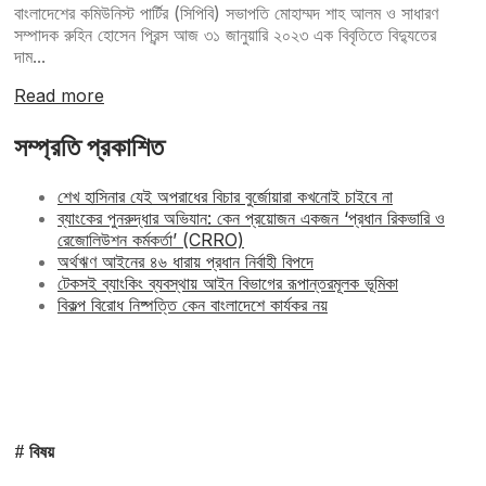
বাংলাদেশের কমিউনিস্ট পার্টির (সিপিবি) সভাপতি মোহাম্মদ শাহ আলম ও সাধারণ
সম্পাদক রুহিন হোসেন প্রিন্স আজ ৩১ জানুয়ারি ২০২৩ এক বিবৃতিতে বিদ্যুতের
দাম...
Read more
সম্প্রতি প্রকাশিত
শেখ হাসিনার যেই অপরাধের বিচার বুর্জোয়ারা কখনোই চাইবে না
ব্যাংকের পুনরুদ্ধার অভিযান: কেন প্রয়োজন একজন ‘প্রধান রিকভারি ও
রেজোলিউশন কর্মকর্তা’ (CRRO)
অর্থঋণ আইনের ৪৬ ধারায় প্রধান নির্বাহী বিপদে
টেকসই ব্যাংকিং ব্যবস্থায় আইন বিভাগের রূপান্তরমূলক ভূমিকা
বিকল্প বিরোধ নিষ্পত্তি কেন বাংলাদেশে কার্যকর নয়
# বিষয়