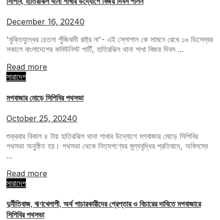
সিপিবি, হাতিরঝিল থানা শাখার উদ্যোগে বিজয় দিবস পালন
December 16, 2024
0
'মুক্তিযুদ্ধের চেতনা পুঁজিবাদী রাষ্ট্র না'- এই স্লোগান কে সামনে রেখে ১৬ ডিসেম্বর
সকালে বাংলাদেশের কমিউনিস্ট পার্টি, হাতিরঝিল থানা শাখা বিজয় দিবস ...
Read more
সারাদেশ
মগবাজার মোড়ে সিপিবির পথসভা
October 25, 2024
0
শুক্রবার বিকাল ৪ টায় হাতিরঝিল থানা শাখার উদ্যোগে মগবাজার মোড়ে সিপিবির
পথসভা অনুষ্ঠিত হয়। পথসভা থেকে নিত্যপণ্যের মূল্যবৃদ্ধির প্রতিবাদে, অবিলম্বে
...
Read more
সারাদেশ
দুর্নীতিবাজ, ঋণখেলাপী, অর্থ পাচারকারীদের গ্রেপ্তার ও বিচারের দাবিতে মগবাজারে
সিপিবির পথসভা