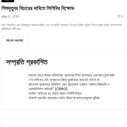
শিশুমৃত্যুর বিচারের দাবিতে সিপিবির বিক্ষোভ
May 9, 2026
0
হামে আক্রান্ত হয়ে শিশুমৃত্যুর বিচারের দাবিতে এবং দেশব্যাপী আক্রান্ত শিশুদের চিকীর্ষা সুবিধা নিশ্চিত করার দাবিতে বাংলাদেশের
কমিউনিস্ট পার্টি ঢাকা ...
READ MORE
সম্প্রতি প্রকাশিত
সনদের মোহে নিঃস্ব অভিভাবক: আমাদের শিক্ষা ব্যবস্থার এক করুণ ট্র্যাজেডি
শেখ হাসিনার যেই অপরাধের বিচার বুর্জোয়ারা কখনোই চাইবে না
ব্যাংকের পুনরুদ্ধার অভিযান: কেন প্রয়োজন একজন ‘প্রধান রিকভারি ও
রেজোলিউশন কর্মকর্তা’ (CRRO)
অর্থঋণ আইনের ৪৬ ধারায় প্রধান নির্বাহী বিপদে
টেকসই ব্যাংকিং ব্যবস্থায় আইন বিভাগের রূপান্তরমূলক ভূমিকা