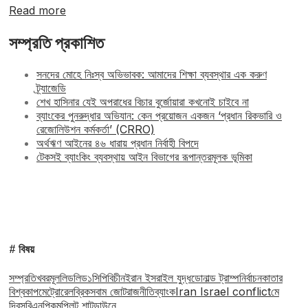
Read more
সম্প্রতি প্রকাশিত
সনদের মোহে নিঃস্ব অভিভাবক: আমাদের শিক্ষা ব্যবস্থার এক করুণ
ট্র্যাজেডি
শেখ হাসিনার যেই অপরাধের বিচার বুর্জোয়ারা কখনোই চাইবে না
ব্যাংকের পুনরুদ্ধার অভিযান: কেন প্রয়োজন একজন ‘প্রধান রিকভারি ও
রেজোলিউশন কর্মকর্তা’ (CRRO)
অর্থঋণ আইনের ৪৬ ধারায় প্রধান নির্বাহী বিপদে
টেকসই ব্যাংকিং ব্যবস্থায় আইন বিভাগের রূপান্তরমূলক ভূমিকা
# বিষয়
সম্প্রতি
খবর
মূল
লিড
লিড১
সিপিবি
চীন
ইরান ইসরাইল যুদ্ধ
ডোনাল্ড ট্রাম্প
নির্বাচন
কাতার
বিশ্বকাপ
মেট্রোরেল
ব্রিকস
বাম জোট
রাজনীতি
ব্যাংক
Iran Israel conflict
মে
দিবস
বিএনপি
কমপ্লিট শাটডাউনে