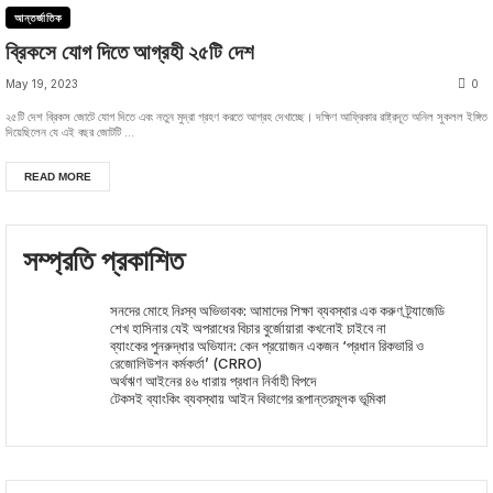
আন্তর্জাতিক
ব্রিকসে যোগ দিতে আগ্রহী ২৫টি দেশ
May 19, 2023
0
২৫টি দেশ ব্রিকস জোটে যোগ দিতে এবং নতুন মুদ্রা গ্রহণ করতে আগ্রহ দেখাচ্ছে। দক্ষিণ আফ্রিকার রাষ্ট্রদূত অনিল সুকলল ইঙ্গিত
দিয়েছিলেন যে এই বছর জোটটি ...
READ MORE
সম্প্রতি প্রকাশিত
সনদের মোহে নিঃস্ব অভিভাবক: আমাদের শিক্ষা ব্যবস্থার এক করুণ ট্র্যাজেডি
শেখ হাসিনার যেই অপরাধের বিচার বুর্জোয়ারা কখনোই চাইবে না
ব্যাংকের পুনরুদ্ধার অভিযান: কেন প্রয়োজন একজন ‘প্রধান রিকভারি ও
রেজোলিউশন কর্মকর্তা’ (CRRO)
অর্থঋণ আইনের ৪৬ ধারায় প্রধান নির্বাহী বিপদে
টেকসই ব্যাংকিং ব্যবস্থায় আইন বিভাগের রূপান্তরমূলক ভূমিকা