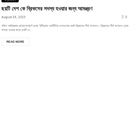
ছয়টি দেশ কে ব্রিকসের সদস্য হওয়ার জন্য আমন্ত্রণ
August 24, 2023
0
দক্ষিণ আফ্রিকার জোহানেসবার্গে চলছে উদীয়মান অর্থনীতির দেশগুলোর জোট ব্রিকসের শীর্ষ সম্মেলন। ব্রিকসের শীর্ষ সম্মেলন থেকে
সদস্য হওয়ার জন্য ছয়টি দে...
READ MORE