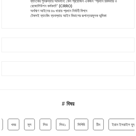
ব্যাংকের পুনরুদ্ধার অভিযান: কেন প্রয়োজন একজন ‘প্রধান রিকভারি ও
রেজোলিউশন কর্মকর্তা’ (CRRO)
অর্থঋণ আইনের ৪৬ ধারায় প্রধান নির্বাহী বিপদে
টেকসই ব্যাংকিং ব্যবস্থায় আইন বিভাগের রূপান্তরমূলক ভূমিকা
# বিষয়
খবর
মূল
লিড
লিড১
সিপিবি
চীন
ইরান ইসরাইল যুদ্ধ