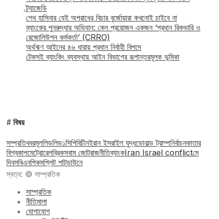
ট্র্যাজেডি
শেখ হাসিনার যেই অপরাধের বিচার বুর্জোয়ারা কখনোই চাইবে না
ব্যাংকের পুনরুদ্ধার অভিযান: কেন প্রয়োজন একজন ‘প্রধান রিকভারি ও
রেজোলিউশন কর্মকর্তা’ (CRRO)
অর্থঋণ আইনের ৪৬ ধারায় প্রধান নির্বাহী বিপদে
টেকসই ব্যাংকিং ব্যবস্থায় আইন বিভাগের রূপান্তরমূলক ভূমিকা
# বিষয়
সম্প্রতি
খবর
মূল
লিড
লিড১
সিপিবি
চীন
ইরান ইসরাইল যুদ্ধ
ডোনাল্ড ট্রাম্প
নির্বাচন
কাতার
বিশ্বকাপ
মেট্রোরেল
ব্রিকস
বাম জোট
রাজনীতি
ব্যাংক
Iran Israel conflict
মে
দিবস
বিএনপি
কমপ্লিট শাটডাউনে
স্বত্ব: © সাম্প্রতিক
সাম্প্রতিক
নীতিমালা
যোগাযোগ