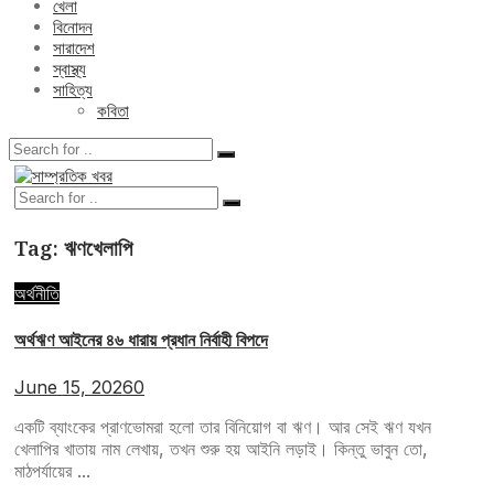
খেলা
বিনোদন
সারাদেশ
স্বাস্থ্য
সাহিত্য
কবিতা
Tag:
ঋণখেলাপি
অর্থনীতি
অর্থঋণ আইনের ৪৬ ধারায় প্রধান নির্বাহী বিপদে
June 15, 2026
0
একটি ব্যাংকের প্রাণভোমরা হলো তার বিনিয়োগ বা ঋণ। আর সেই ঋণ যখন
খেলাপির খাতায় নাম লেখায়, তখন শুরু হয় আইনি লড়াই। কিন্তু ভাবুন তো,
মাঠপর্যায়ের ...