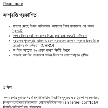
Read more
সম্প্রতি প্রকাশিত
সনদের মোহে নিঃস্ব অভিভাবক: আমাদের শিক্ষা ব্যবস্থার এক করুণ
ট্র্যাজেডি
শেখ হাসিনার যেই অপরাধের বিচার বুর্জোয়ারা কখনোই চাইবে না
ব্যাংকের পুনরুদ্ধার অভিযান: কেন প্রয়োজন একজন ‘প্রধান রিকভারি ও
রেজোলিউশন কর্মকর্তা’ (CRRO)
অর্থঋণ আইনের ৪৬ ধারায় প্রধান নির্বাহী বিপদে
টেকসই ব্যাংকিং ব্যবস্থায় আইন বিভাগের রূপান্তরমূলক ভূমিকা
# বিষয়
সম্প্রতি
খবর
মূল
লিড
লিড১
সিপিবি
চীন
ইরান ইসরাইল যুদ্ধ
ডোনাল্ড ট্রাম্প
নির্বাচন
কাতার
বিশ্বকাপ
মেট্রোরেল
ব্রিকস
বাম জোট
রাজনীতি
ব্যাংক
Iran Israel conflict
মে
দিবস
বিএনপি
কমপ্লিট শাটডাউনে