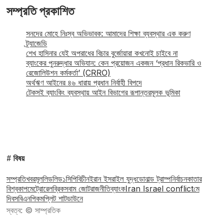
সম্প্রতি প্রকাশিত
সনদের মোহে নিঃস্ব অভিভাবক: আমাদের শিক্ষা ব্যবস্থার এক করুণ
ট্র্যাজেডি
শেখ হাসিনার যেই অপরাধের বিচার বুর্জোয়ারা কখনোই চাইবে না
ব্যাংকের পুনরুদ্ধার অভিযান: কেন প্রয়োজন একজন ‘প্রধান রিকভারি ও
রেজোলিউশন কর্মকর্তা’ (CRRO)
অর্থঋণ আইনের ৪৬ ধারায় প্রধান নির্বাহী বিপদে
টেকসই ব্যাংকিং ব্যবস্থায় আইন বিভাগের রূপান্তরমূলক ভূমিকা
# বিষয়
সম্প্রতি
খবর
মূল
লিড
লিড১
সিপিবি
চীন
ইরান ইসরাইল যুদ্ধ
ডোনাল্ড ট্রাম্প
নির্বাচন
কাতার
বিশ্বকাপ
মেট্রোরেল
ব্রিকস
বাম জোট
রাজনীতি
ব্যাংক
Iran Israel conflict
মে
দিবস
বিএনপি
কমপ্লিট শাটডাউনে
স্বত্ব: © সাম্প্রতিক