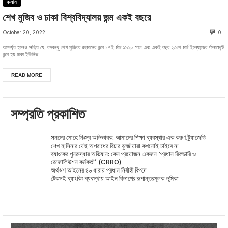
কলাম
শেখ মুজিব ও ঢাকা বিশ্ববিদ্যালয় জন্ম একই বছরে
October 20, 2022
0
আশ্চর্য্য হলেও সত্যি যে, বঙ্গবন্ধু শেখ মুজিবর রহমানের জন্ম ১৭ই র্মাচ ১৯২০ সাল এবং একই বছর ২৩শে মার্চ ইংল্যান্ডের র্পালামেন্টে
জন্ম হয় ঢাকা ইউনিভ...
READ MORE
সম্প্রতি প্রকাশিত
সনদের মোহে নিঃস্ব অভিভাবক: আমাদের শিক্ষা ব্যবস্থার এক করুণ ট্র্যাজেডি
শেখ হাসিনার যেই অপরাধের বিচার বুর্জোয়ারা কখনোই চাইবে না
ব্যাংকের পুনরুদ্ধার অভিযান: কেন প্রয়োজন একজন ‘প্রধান রিকভারি ও
রেজোলিউশন কর্মকর্তা’ (CRRO)
অর্থঋণ আইনের ৪৬ ধারায় প্রধান নির্বাহী বিপদে
টেকসই ব্যাংকিং ব্যবস্থায় আইন বিভাগের রূপান্তরমূলক ভূমিকা