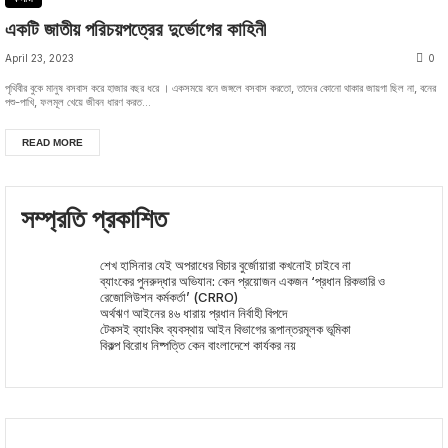
একটি জাতীয় পরিচয়পত্রের দুর্ভোগের কাহিনী
April 23, 2023
0
পৃথিবীর বুকে মানুষ বসবাস করে হাজার বছর ধরে । একসময়ে বনে জঙ্গলে বসবাস করতো, তাদের কোনো থাকার জায়গা ছিল না, বনের
পশু-পাখি, ফলমূল খেয়ে জীবন ধারণ করত...
READ MORE
সম্প্রতি প্রকাশিত
শেখ হাসিনার যেই অপরাধের বিচার বুর্জোয়ারা কখনোই চাইবে না
ব্যাংকের পুনরুদ্ধার অভিযান: কেন প্রয়োজন একজন ‘প্রধান রিকভারি ও
রেজোলিউশন কর্মকর্তা’ (CRRO)
অর্থঋণ আইনের ৪৬ ধারায় প্রধান নির্বাহী বিপদে
টেকসই ব্যাংকিং ব্যবস্থায় আইন বিভাগের রূপান্তরমূলক ভূমিকা
বিকল্প বিরোধ নিষ্পত্তি কেন বাংলাদেশে কার্যকর নয়