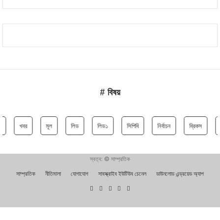
# বিষয়
খবর
মূল
লিড
লিড১
সিপিবি
নির্বাচন
ব্রিকস
স্বত্ব: © সাম্প্রতিক
সাম্প্রতিক
নীতিমালা
যোগাযোগ
সাবস্ক্রাইব ইউটিউব চেনেল
ডাউনলোড এন্ড্রয়েড অ্যাপ